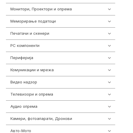
Монитори, Проектори и опрема
474
Меморирање податоци
540
Печатачи и скенери
976
PC компоненти
1058
Периферија
1850
Комуникации и мрежа
454
Видео надзор
163
Телевизори и опрема
278
Аудио опрема
416
Камери, фотоапарати, Дронови
325
Авто-Мото
139