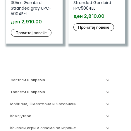
305m Gembird
Stranded Gembird
Stranded gray UPC-
FPC5004EL
5004E-L
ден
2,810.00
ден
2,910.00
Прочитај повеќе
Прочитај повеќе
Лаптопи и опрема
703
Таблети и опрема
300
Мобилни, Смартфони и Часовници
961
Компјутери
218
Конзоли,игри и опрема за играње
1301