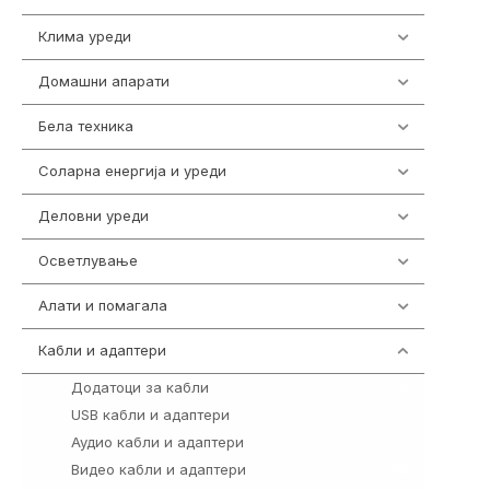
Клима уреди
137
Домашни апарати
370
Бела техника
202
Соларна енергија и уреди
7
Деловни уреди
85
Осветлување
36
Алати и помагала
55
Кабли и адаптери
392
Додатоци за кабли
4
USB кабли и адаптери
167
Аудио кабли и адаптери
3
Видео кабли и адаптери
98