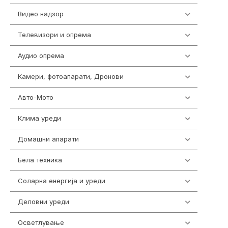
Видео надзор
163
Телевизори и опрема
278
Аудио опрема
416
Камери, фотоапарати, Дронови
325
Авто-Мото
139
Клима уреди
137
Домашни апарати
370
Бела техника
202
Соларна енергија и уреди
7
Деловни уреди
85
Осветлување
36