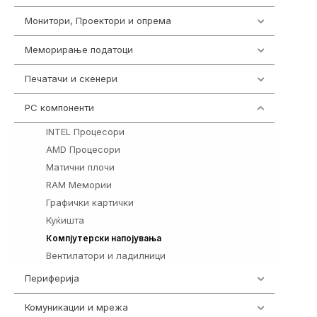
Монитори, Проектори и опрема
474
Меморирање податоци
540
Печатачи и скенери
976
PC компоненти
1058
INTEL Процесори
106
AMD Процесори
96
Матични плочи
77
RAM Мемории
132
Графички картички
144
Куќишта
219
123
Компјутерски напојувања
Вентилатори и ладилници
161
Периферија
1850
Комуникации и мрежа
454