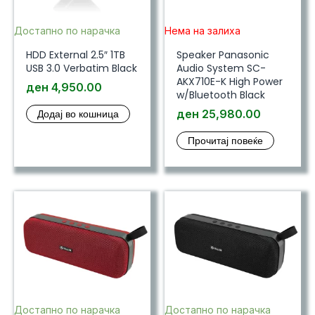
Достапно по нарачка
Нема на залиха
HDD External 2.5″ 1TB
Speaker Panasonic
USB 3.0 Verbatim Black
Audio System SC-
AKX710E-K High Power
ден
4,950.00
w/Bluetooth Black
Додај во кошница
ден
25,980.00
Прочитај повеќе
Достапно по нарачка
Достапно по нарачка