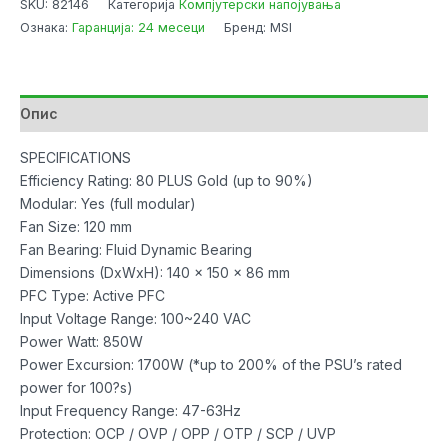
SKU:
82146
Категорија
Компјутерски напојувања
MAG
Ознака:
Гаранција: 24 месеци
Бренд: MSI
A850GL
PCIE5
80
PLUS
Опис
Gold
Modular
SPECIFICATIONS
12VHPWR
Efficiency Rating: 80 PLUS Gold (up to 90%)
WHITE
Modular: Yes (full modular)
количина
Fan Size: 120 mm
Fan Bearing: Fluid Dynamic Bearing
Dimensions (DxWxH): 140 x 150 x 86 mm
PFC Type: Active PFC
Input Voltage Range: 100~240 VAC
Power Watt: 850W
Power Excursion: 1700W (*up to 200% of the PSU’s rated
power for 100?s)
Input Frequency Range: 47-63Hz
Protection: OCP / OVP / OPP / OTP / SCP / UVP