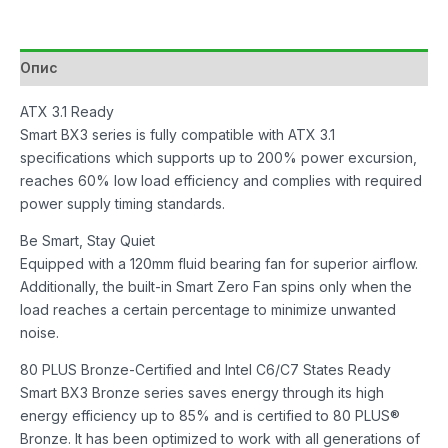
750W
Bronze
количина
Опис
ATX 3.1 Ready
Smart BX3 series is fully compatible with ATX 3.1
specifications which supports up to 200% power excursion,
reaches 60% low load efficiency and complies with required
power supply timing standards.
Be Smart, Stay Quiet
Equipped with a 120mm fluid bearing fan for superior airflow.
Additionally, the built-in Smart Zero Fan spins only when the
load reaches a certain percentage to minimize unwanted
noise.
80 PLUS Bronze-Certified and Intel C6/C7 States Ready
Smart BX3 Bronze series saves energy through its high
energy efficiency up to 85% and is certified to 80 PLUS®
Bronze. It has been optimized to work with all generations of