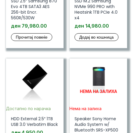
SSD 2.5″ Samsung 870
SSD M.2 Samsung
Evo 4TB SATA3 AES
NVMe 990 PRO with
256-bit Encr.
Heatsink 1TB PCIe 4.0
560R/530W
x4
ден
79,980.00
ден
14,980.00
Прочитај повеќе
Додај во кошница
НЕМА НА ЗАЛИХА
Достапно по нарачка
Нема на залиха
HDD External 2.5″ 1TB
Speaker Sony Home
USB 3.0 Verbatim Black
Audio System w/
Bluetooth SRS-XP500
ден
4,950.00