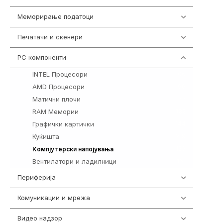
Меморирање податоци
540
Печатачи и скенери
976
PC компоненти
1058
INTEL Процесори
106
AMD Процесори
96
Матични плочи
77
RAM Мемории
132
Графички картички
144
Куќишта
219
123
Компјутерски напојувања
Вентилатори и ладилници
161
Периферија
1850
Комуникации и мрежа
454
Видео надзор
163