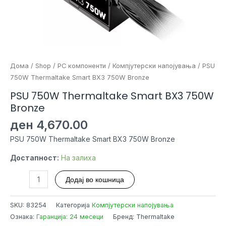
Дома
/
Shop
/
PC компоненти
/
Компјутерски напојувања
/ PSU
750W Thermaltake Smart BX3 750W Bronze
PSU 750W Thermaltake Smart BX3 750W
Bronze
ден
4,670.00
PSU 750W Thermaltake Smart BX3 750W Bronze
Достапност:
На залиха
PSU
Додај во кошница
750W
Thermaltake
SKU:
83254
Категорија
Компјутерски напојувања
Smart
Ознака:
Гаранција: 24 месеци
Бренд: Thermaltake
BX3