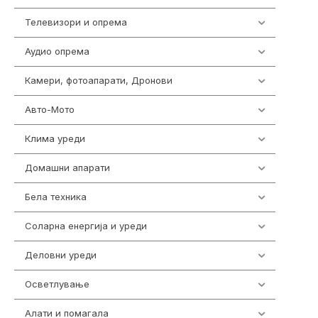
Телевизори и опрема
278
Аудио опрема
416
Камери, фотоапарати, Дронови
325
Авто-Мото
139
Клима уреди
137
Домашни апарати
370
Бела техника
202
Соларна енергија и уреди
7
Деловни уреди
85
Осветлување
36
Алати и помагала
55