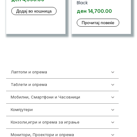
Black
Додај во кошница
ден
14,700.00
Прочитај повеќе
Лаптопи и опрема
703
Таблети и опрема
300
Мобилни, Смартфони и Часовници
961
Компјутери
218
Конзоли,игри и опрема за играње
1301
Монитори, Проектори и опрема
474