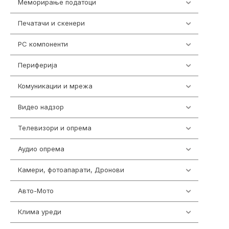
Меморирање податоци
537
Печатачи и скенери
976
PC компоненти
1058
Периферија
1850
Комуникации и мрежа
454
Видео надзор
162
Телевизори и опрема
278
Аудио опрема
414
Камери, фотоапарати, Дронови
324
Авто-Мото
139
Клима уреди
138