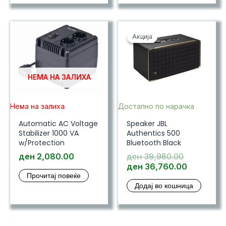
Акција
Акција
НЕМА НА ЗАЛИХА
Нема на залиха
Достапно по нарачка
Automatic AC Voltage
Speaker JBL
Stabilizer 1000 VA
Authentics 500
w/Protection
Bluetooth Black
Original
ден
2,080.00
ден
39,980.00
price
Current
ден
36,760.00
Прочитај повеќе
was:
price
Додај во кошница
ден 39,98
is:
ден 36,7