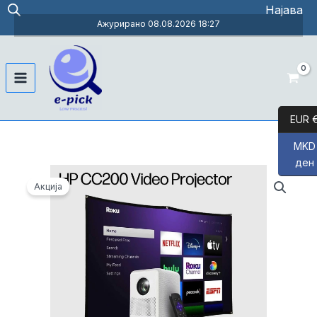
Skip
Најава
to
Ажурирано 08.08.2026 18:27
content
Main
Menu
EUR 
MKD
ден
Акција