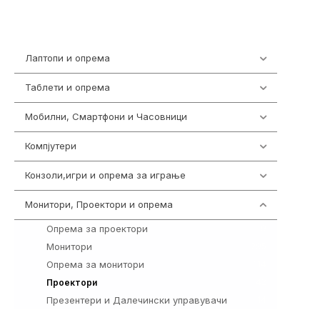
Лаптопи и опрема
700
Таблети и опрема
317
Мобилни, Смартфони и Часовници
985
Компјутери
224
Конзоли,игри и опрема за играње
1292
Монитори, Проектори и опрема
474
Опрема за проектори
9
Монитори
295
Опрема за монитори
114
42
Проектори
Презентери и Далечински управувачи
14