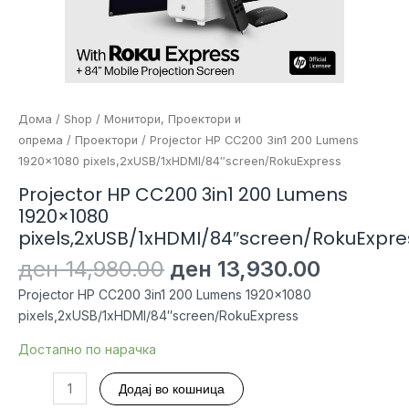
Дома
/
Shop
/
Монитори, Проектори и
опрема
/
Проектори
/ Projector HP CC200 3in1 200 Lumens
1920×1080 pixels,2xUSB/1xHDMI/84″screen/RokuExpress
Projector HP CC200 3in1 200 Lumens
1920×1080
pixels,2xUSB/1xHDMI/84″screen/RokuExpre
Original
Current
ден
14,980.00
ден
13,930.00
price
price
Projector HP CC200 3in1 200 Lumens 1920×1080
was:
is:
pixels,2xUSB/1xHDMI/84″screen/RokuExpress
ден 14,980.00.
ден 13,
Достапно по нарачка
Projector
Додај во кошница
HP