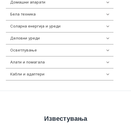
Домашни апарати
370
Бела техника
202
Соларна енергија и уреди
7
Деловни уреди
85
Осветлување
36
Алати и помагала
55
Кабли и адаптери
392
Известувања