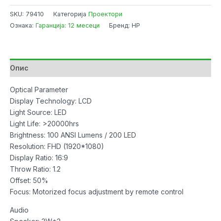
CC200
SKU:
79410
Категорија
Проектори
3in1
Ознака:
Гаранција: 12 месеци
Бренд: HP
200
Lumens
1920x1080
pixels,2xUSB/1xHDMI/84"screen/RokuExpress
Опис
количина
Optical Parameter
Display Technology: LCD
Light Source: LED
Light Life: >20000hrs
Brightness: 100 ANSI Lumens / 200 LED
Resolution: FHD (1920*1080)
Display Ratio: 16:9
Throw Ratio: 1.2
Offset: 50%
Focus: Motorized focus adjustment by remote control
Audio