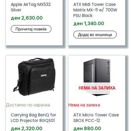
Apple AirTag MX532
ATX Midi Tower Case
Silver
Matrix MX-11 w/ 700W
PSU Black
ден
2,630.00
ден
1,340.00
Прочитај повеќе
Додај во кошница
НЕМА НА ЗАЛИХА
Достапно по нарачка
Нема на залиха
Carrying Bag BenQ for
ATX Micro Tower Case
LCD Projector BGQS01
SBOX PCC-12
ден
2,320.00
ден
880.00