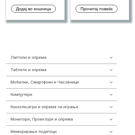
Додај во кошница
Прочитај повеќе
Лаптопи и опрема
700
Таблети и опрема
317
Мобилни, Смартфони и Часовници
985
Компјутери
224
Конзоли,игри и опрема за играње
1292
Монитори, Проектори и опрема
474
Меморирање податоци
537