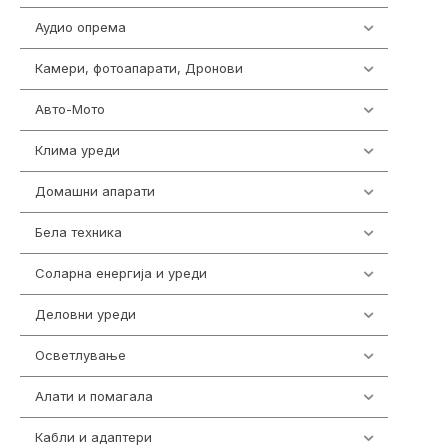
Аудио опрема
414
Камери, фотоапарати, Дронови
324
Авто-Мото
139
Клима уреди
138
Домашни апарати
370
Бела техника
202
Соларна енергија и уреди
7
Деловни уреди
85
Осветлување
36
Алати и помагала
55
Кабли и адаптери
392