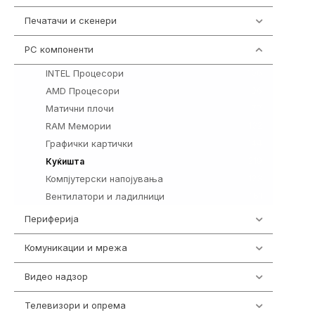
Печатачи и скенери
976
PC компоненти
1058
INTEL Процесори
106
AMD Процесори
96
Матични плочи
77
RAM Мемории
132
Графички картички
144
219
Куќишта
Компјутерски напојувања
123
Вентилатори и ладилници
161
Периферија
1850
Комуникации и мрежа
454
Видео надзор
162
Телевизори и опрема
278