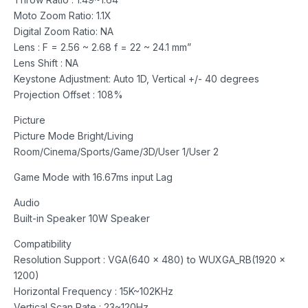
Moto Zoom Ratio: 1.1X
Digital Zoom Ratio: NA
Lens : F = 2.56 ~ 2.68 f = 22 ~ 24.1 mm”
Lens Shift : NA
Keystone Adjustment: Auto 1D, Vertical +/- 40 degrees
Projection Offset : 108%
Picture
Picture Mode Bright/Living
Room/Cinema/Sports/Game/3D/User 1/User 2
Game Mode with 16.67ms input Lag
Audio
Built-in Speaker 10W Speaker
Compatibility
Resolution Support : VGA(640 x 480) to WUXGA_RB(1920 x
1200)
Horizontal Frequency : 15K~102KHz
Vertical Scan Rate : 23~120Hz