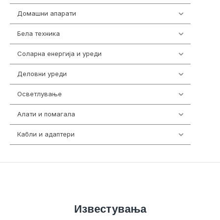
Домашни апарати
370
Бела техника
202
Соларна енергија и уреди
7
Деловни уреди
85
Осветлување
36
Алати и помагала
55
Кабли и адаптери
392
Известувања