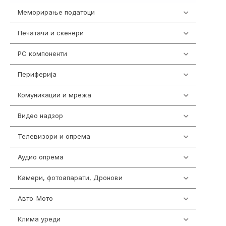
Меморирање податоци
540
Печатачи и скенери
976
PC компоненти
1058
Периферија
1850
Комуникации и мрежа
454
Видео надзор
163
Телевизори и опрема
278
Аудио опрема
416
Камери, фотоапарати, Дронови
325
Авто-Мото
139
Клима уреди
137