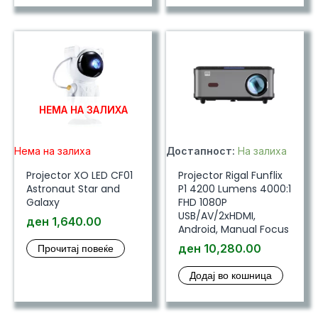
НЕМА НА ЗАЛИХА
Нема на залиха
Достапност:
На залиха
Projector XO LED CF01
Projector Rigal Funflix
Astronaut Star and
P1 4200 Lumens 4000:1
Galaxy
FHD 1080P
USB/AV/2xHDMI,
ден
1,640.00
Android, Manual Focus
Прочитај повеќе
ден
10,280.00
Додај во кошница