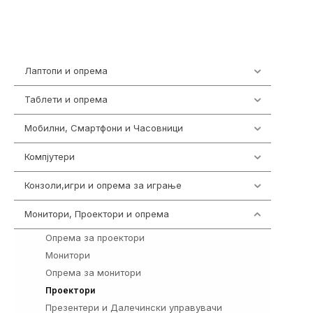
Лаптопи и опрема
703
Таблети и опрема
300
Мобилни, Смартфони и Часовници
961
Компјутери
218
Конзоли,игри и опрема за играње
1301
Монитори, Проектори и опрема
474
Опрема за проектори
9
Монитори
295
Опрема за монитори
114
42
Проектори
Презентери и Далечински управувачи
14