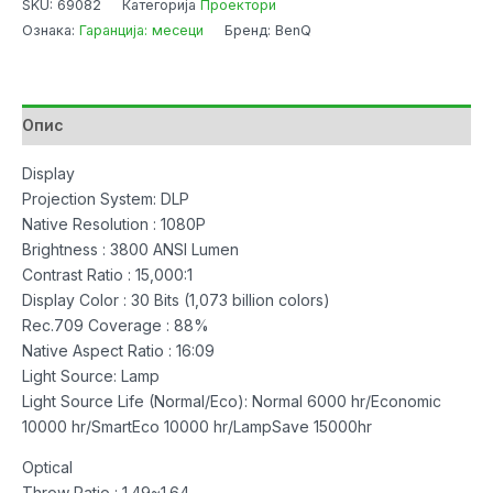
SKU:
69082
Категорија
Проектори
Gaming
Ознака:
Гаранција: месеци
Бренд: BenQ
Mode
3800
Ansi
15000:1
Опис
Full
HD
Display
1080P
Projection System: DLP
White
Native Resolution : 1080P
количина
Brightness : 3800 ANSI Lumen
Contrast Ratio : 15,000:1
Display Color : 30 Bits (1,073 billion colors)
Rec.709 Coverage : 88%
Native Aspect Ratio : 16:09
Light Source: Lamp
Light Source Life (Normal/Eco): Normal 6000 hr/Economic
10000 hr/SmartEco 10000 hr/LampSave 15000hr
Optical
Throw Ratio : 1.49~1.64