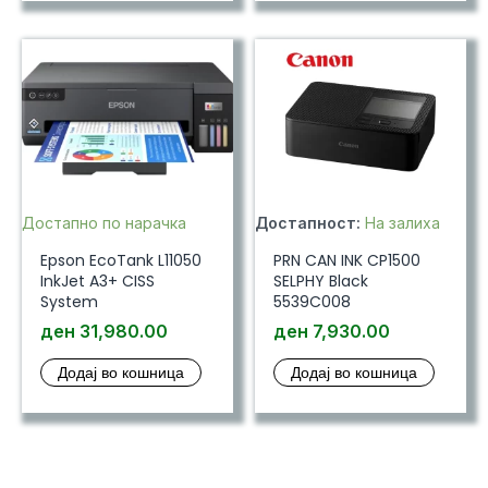
Достапно по нарачка
Достапност:
На залиха
Epson EcoTank L11050
PRN CAN INK CP1500
InkJet A3+ CISS
SELPHY Black
System
5539C008
ден
31,980.00
ден
7,930.00
Додај во кошница
Додај во кошница