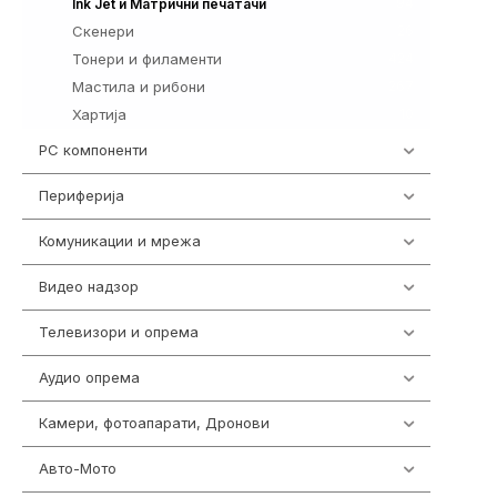
94
Ink Jet и Матрични печатачи
Скенери
26
Тонери и филаменти
424
Мастила и рибони
267
Хартија
10
PC компоненти
1058
Периферија
1850
Комуникации и мрежа
454
Видео надзор
161
Телевизори и опрема
278
Аудио опрема
416
Камери, фотоапарати, Дронови
325
Авто-Мото
139