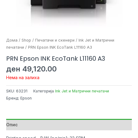
Дома
/
Shop
/
Печатачи и скенери
/
Ink Jet и Матрични
печатачи
/ PRN Epson INK EcoTank L11160 A3
PRN Epson INK EcoTank L11160 A3
ден
49,120.00
Нема на залиха
SKU:
63231
Категорија
Ink Jet и Матрични печатачи
Бренд: Epson
Опис