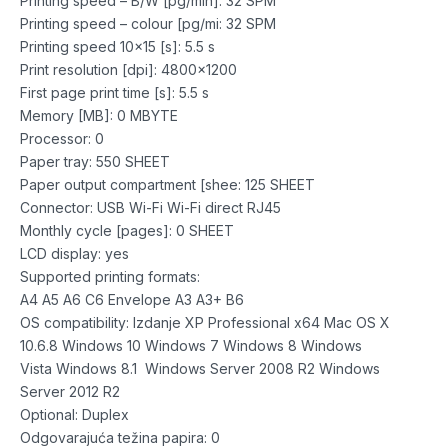
Printing speed – B/W [pg/min]: 32 SPM
Printing speed – colour [pg/mi: 32 SPM
Printing speed 10×15 [s]: 5.5 s
Print resolution [dpi]: 4800×1200
First page print time [s]: 5.5 s
Memory [MB]: 0 MBYTE
Processor: 0
Paper tray: 550 SHEET
Paper output compartment [shee: 125 SHEET
Connector: USB Wi-Fi Wi-Fi direct RJ45
Monthly cycle [pages]: 0 SHEET
LCD display: yes
Supported printing formats:
A4 A5 A6 C6 Envelope A3 A3+ B6
OS compatibility: Izdanje XP Professional x64 Mac OS X
10.6.8 Windows 10 Windows 7 Windows 8 Windows
Vista Windows 8.1 Windows Server 2008 R2 Windows
Server 2012 R2
Optional: Duplex
Odgovarajuća težina papira: 0