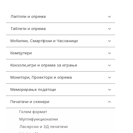
Лаптопи и опрема
703
Таблети и опрема
300
Мобилни, Смартфони и Часовници
977
Компјутери
218
Конзоли,игри и опрема за играње
1301
Монитори, Проектори и опрема
474
Меморирање податоци
540
Печатачи и скенери
976
Голем формат
10
Мултифункционални
69
Ласерски и 3Д печатачи
76