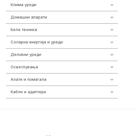
Клима уреди
138
Домашни апарати
370
Бела техника
202
Соларна енергија и уреди
7
Деловни уреди
85
Осветлување
36
Алати и помагала
55
Кабли и адаптери
392