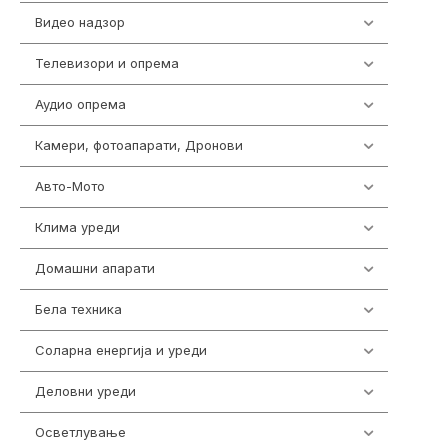
Видео надзор
162
Телевизори и опрема
278
Аудио опрема
414
Камери, фотоапарати, Дронови
324
Авто-Мото
139
Клима уреди
138
Домашни апарати
370
Бела техника
202
Соларна енергија и уреди
7
Деловни уреди
85
Осветлување
36