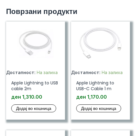
Sockets
Поврзани продукти
White/Blue
количина
Достапност:
На залиха
Достапност:
На залиха
Apple Lightning to USB
Apple Lightning to
cable 2m
USB-C Cable 1 m
ден
1,310.00
ден
1,170.00
Додај во кошница
Додај во кошница