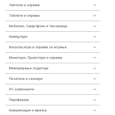
Лаптопи и опрема
700
Таблети и опрема
317
Мобилни, Смартфони и Часовници
985
Компјутери
224
Конзоли,игри и опрема за играње
1292
Монитори, Проектори и опрема
474
Меморирање податоци
537
Печатачи и скенери
976
PC компоненти
1058
Периферија
1850
Комуникации и мрежа
454