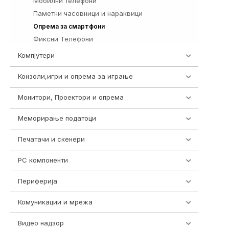
Мобилни телефони
258
Паметни часовници и нараквици
360
327
Опрема за смартфони
Фиксни Телефони
40
Компјутери
224
Конзоли,игри и опрема за играње
1292
Монитори, Проектори и опрема
474
Меморирање податоци
537
Печатачи и скенери
976
PC компоненти
1058
Периферија
1850
Комуникации и мрежа
454
Видео надзор
162