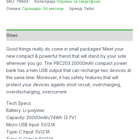
SKU:
79604
Категорија
Опрема за смартфони
PBC203
Ознака:
Гаранција: 24 месеци
Бренд: Tellur
20000mAh
Dual
USB
+
Опис
Type-
C
Good things really do come in small packages! Meet your
+
new compact & powerful friend that will stand by your side
Micro
wherever you go. The PBC203 20000mAh compact power
USB
bank has a twin USB output that can recharge two devices at
Black
the same time. Moreover, it has safety features that will
количина
protect your devices againts short circuit, overcharging,
overdischarging, overcurrent.
Tech Specs
Battery: Li-polymer
Capacity: 20000mAh/74Wh (3.7V)
Micro USB Input: 5V/2.1A
Type-C Input: 5V/2.1A
Type-C Output: 5V/2.1A