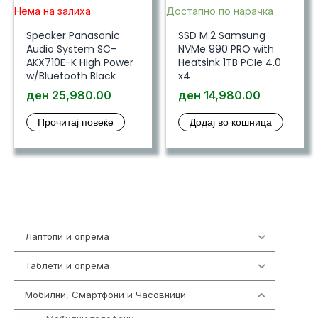
Нема на залиха
Достапно по нарачка
Speaker Panasonic
SSD M.2 Samsung
Audio System SC-
NVMe 990 PRO with
AKX710E-K High Power
Heatsink 1TB PCIe 4.0
w/Bluetooth Black
x4
ден
25,980.00
ден
14,980.00
Прочитај повеќе
Додај во кошница
Лаптопи и опрема
700
Таблети и опрема
317
Мобилни, Смартфони и Часовници
985