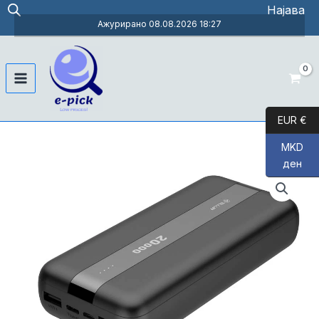
Skip
Најава
to
Ажурирано 08.08.2026 18:27
content
Main
Menu
EUR €
MKD
ден