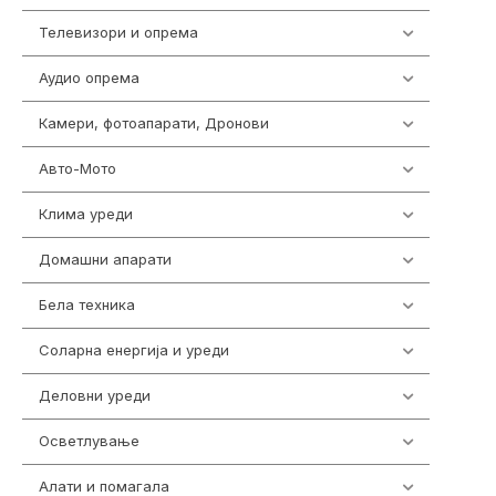
Телевизори и опрема
278
Аудио опрема
414
Камери, фотоапарати, Дронови
324
Авто-Мото
139
Клима уреди
138
Домашни апарати
370
Бела техника
202
Соларна енергија и уреди
7
Деловни уреди
85
Осветлување
36
Алати и помагала
55