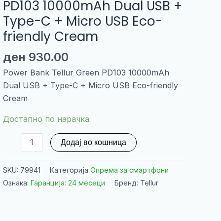
PD103 10000mAh Dual USB +
Type-C + Micro USB Eco-
friendly Cream
ден
930.00
Power Bank Tellur Green PD103 10000mAh
Dual USB + Type-C + Micro USB Eco-friendly
Cream
Достапно по нарачка
Power
Додај во кошница
Bank
Tellur
SKU:
79941
Категорија
Опрема за смартфони
Green
Ознака:
Гаранција: 24 месеци
Бренд: Tellur
PD103
10000mAh
Dual