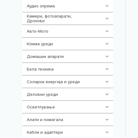
Аудио опрема
416
Камери, фотоапарати,
325
Дронови
Авто-Мото
139
Клима уреди
138
Домашни апарати
370
Бела техника
202
Соларна енергија и уреди
7
Деловни уреди
85
Осветлување
36
Алати и помагала
55
Кабли и адаптери
392