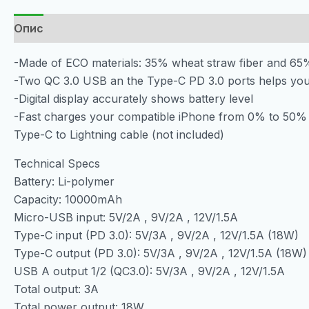
Опис
-Made of ECO materials: 35% wheat straw fiber and 6
-Two QC 3.0 USB an the Type-C PD 3.0 ports helps you 
-Digital display accurately shows battery level
-Fast charges your compatible iPhone from 0% to 50% 
Type-C to Lightning cable (not included)
Technical Specs
Battery: Li-polymer
Capacity: 10000mAh
Micro-USB input: 5V/2A , 9V/2A , 12V/1.5A
Type-C input (PD 3.0): 5V/3A , 9V/2A , 12V/1.5A (18W)
Type-C output (PD 3.0): 5V/3A , 9V/2A , 12V/1.5A (18W)
USB A output 1/2 (QC3.0): 5V/3A , 9V/2A , 12V/1.5A
Total output: 3A
Total power output: 18W