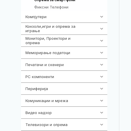
Фиксни Телефони
40
Компјутери
218
Конзоли,игри и опрема за
1301
играње
Монитори, Проектори и
474
опрема
Меморирање податоци
540
Печатачи и скенери
976
PC компоненти
1058
Периферија
1850
Комуникации и мрежа
454
Видео надзор
161
Телевизори и опрема
278