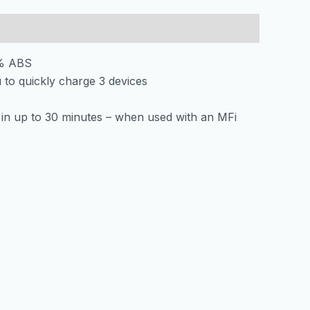
USB
+
Type-
5% ABS
C
to quickly charge 3 devices
+
Micro
in up to 30 minutes – when used with an MFi
USB
Eco-
friendly
Cream
количина