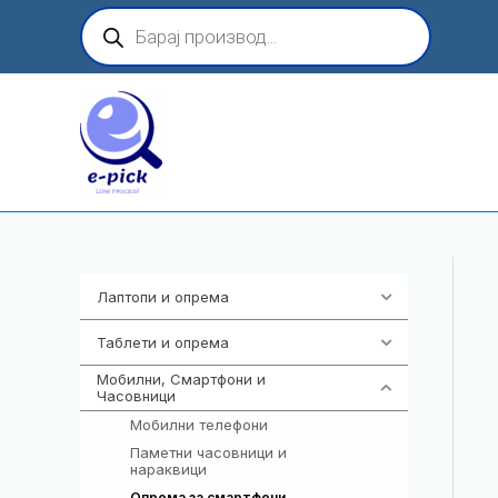
Skip
Products
search
to
content
Лаптопи и опрема
703
Таблети и опрема
300
Мобилни, Смартфони и
977
Часовници
Мобилни телефони
258
Паметни часовници и
354
нараквици
325
Опрема за смартфони