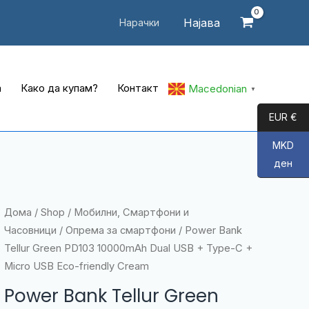
Најава
Нарачки
а
Како да купам?
Контакт
Macedonian
▼
EUR €
MKD
ден
Дома
/
Shop
/
Мобилни, Смартфони и
Часовници
/
Опрема за смартфони
/ Power Bank
Tellur Green PD103 10000mAh Dual USB + Type-C +
Micro USB Eco-friendly Cream
Power Bank Tellur Green