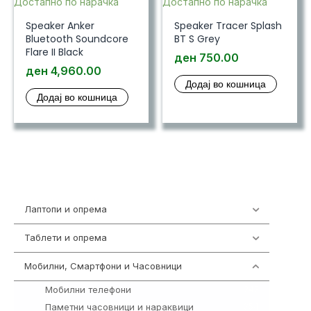
Достапно по нарачка
Достапно по нарачка
Speaker Anker
Speaker Tracer Splash
Bluetooth Soundcore
BT S Grey
Flare II Black
ден
750.00
ден
4,960.00
Додај во кошница
Додај во кошница
Лаптопи и опрема
703
Таблети и опрема
300
Мобилни, Смартфони и Часовници
961
Мобилни телефони
242
Паметни часовници и нараквици
354