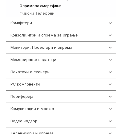
325
Опрема за смартфони
Фиксни Телефони
40
Компјутери
218
Конзоли,игри и опрема за играње
1301
Монитори, Проектори и опрема
474
Меморирање податоци
540
Печатачи и скенери
976
PC компоненти
1058
Периферија
1850
Комуникации и мрежа
454
Видео надзор
163
Телевизори и опрема
278