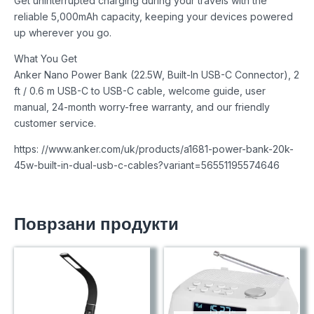
Get uninterrupted charging during your travels with the
reliable 5,000mAh capacity, keeping your devices powered
up wherever you go.
What You Get
Anker Nano Power Bank (22.5W, Built-In USB-C Connector), 2
ft / 0.6 m USB-C to USB-C cable, welcome guide, user
manual, 24-month worry-free warranty, and our friendly
customer service.
https: //www.anker.com/uk/products/a1681-power-bank-20k-
45w-built-in-dual-usb-c-cables?variant=56551195574646
Поврзани продукти