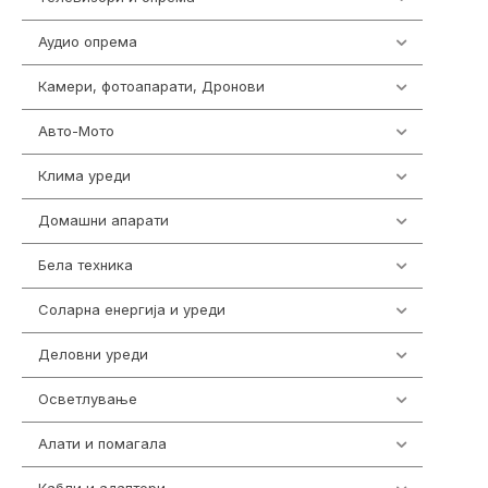
Аудио опрема
416
Камери, фотоапарати, Дронови
325
Авто-Мото
139
Клима уреди
136
Домашни апарати
370
Бела техника
202
Соларна енергија и уреди
7
Деловни уреди
85
Осветлување
36
Алати и помагала
55