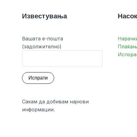
Известувања
Насок
Вашата е-пошта
Нарачк
(задолжително)
Плаќањ
Испора
Сакам да добивам најнови
информации.