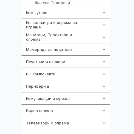
Фиксни Телефони
40
Компјутери
218
Конзоли,игри и опрема за
1301
играње
Монитори, Проектори и
474
опрема
Меморирање податоци
540
Печатачи и скенери
976
PC компоненти
1058
Периферија
1850
Комуникации и мрежа
454
Видео надзор
161
Телевизори и опрема
278