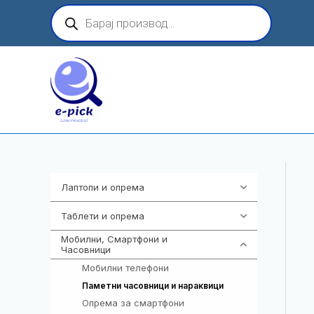
Skip
Products
search
to
content
Лаптопи и опрема
703
Таблети и опрема
300
Мобилни, Смартфони и
977
Часовници
Мобилни телефони
258
354
Паметни часовници и нараквици
Опрема за смартфони
325