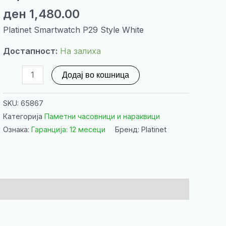
ден
1,480.00
Platinet Smartwatch P29 Style White
Достапност:
На залиха
Platinet
Додај во кошница
Smartwatch
P29
SKU:
65867
Style
Категорија
Паметни часовници и нараквици
White
Ознака:
Гаранција: 12 месеци
Бренд: Platinet
количина