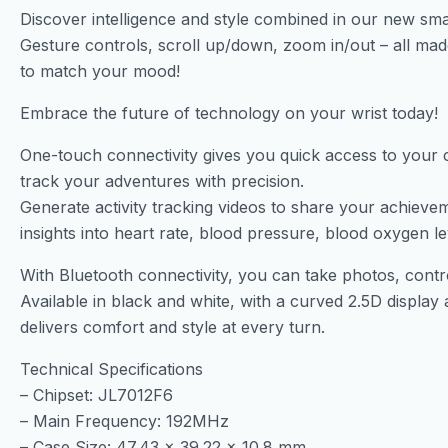
Discover intelligence and style combined in our new sm
Gesture controls, scroll up/down, zoom in/out – all ma
to match your mood!
Embrace the future of technology on your wrist today!
One-touch connectivity gives you quick access to your 
track your adventures with precision.
Generate activity tracking videos to share your achieve
insights into heart rate, blood pressure, blood oxygen l
With Bluetooth connectivity, you can take photos, contr
Available in black and white, with a curved 2.5D displa
delivers comfort and style at every turn.
Technical Specifications
– Chipset: JL7012F6
– Main Frequency: 192MHz
– Case Size: 47.43 x 39.22 x 10.8 mm