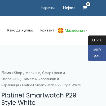
Најава
Нарачки
а
Како да купам?
Контакт
Macedonian
▼
EUR €
MKD
ден
Дома
/
Shop
/
Мобилни, Смартфони и
Часовници
/
Паметни часовници и
нараквици
/ Platinet Smartwatch P29 Style White
Platinet Smartwatch P29
Style White