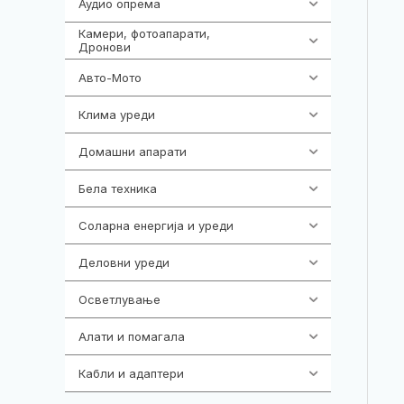
Аудио опрема
416
Камери, фотоапарати,
325
Дронови
Авто-Мото
139
Клима уреди
138
Домашни апарати
370
Бела техника
202
Соларна енергија и уреди
7
Деловни уреди
85
Осветлување
36
Алати и помагала
55
Кабли и адаптери
392