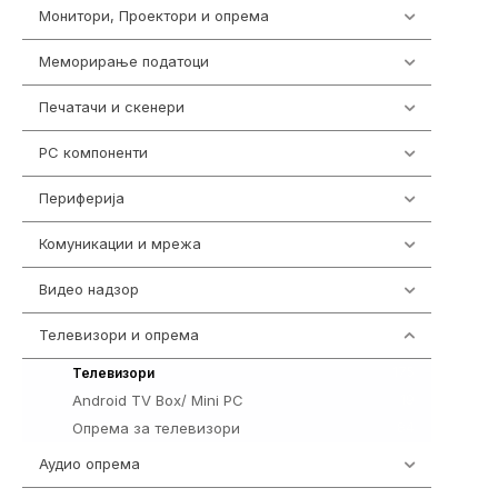
Монитори, Проектори и опрема
474
Меморирање податоци
537
Печатачи и скенери
976
PC компоненти
1058
Периферија
1850
Комуникации и мрежа
454
Видео надзор
162
Телевизори и опрема
278
175
Телевизори
Android TV Box/ Mini PC
19
Опрема за телевизори
84
Аудио опрема
414