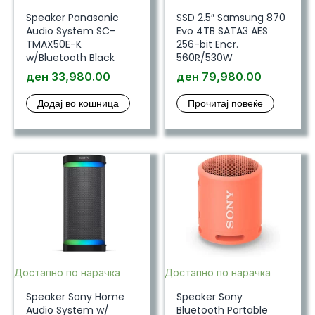
Speaker Panasonic
SSD 2.5″ Samsung 870
Audio System SC-
Evo 4TB SATA3 AES
TMAX50E-K
256-bit Encr.
w/Bluetooth Black
560R/530W
ден
33,980.00
ден
79,980.00
Додај во кошница
Прочитај повеќе
Достапно по нарачка
Достапно по нарачка
Speaker Sony Home
Speaker Sony
Audio System w/
Bluetooth Portable