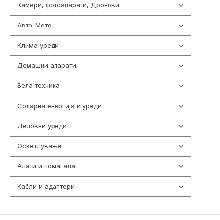
Камери, фотоапарати, Дронови
324
Авто-Мото
139
Клима уреди
138
Домашни апарати
370
Бела техника
202
Соларна енергија и уреди
7
Деловни уреди
85
Осветлување
36
Алати и помагала
55
Кабли и адаптери
392