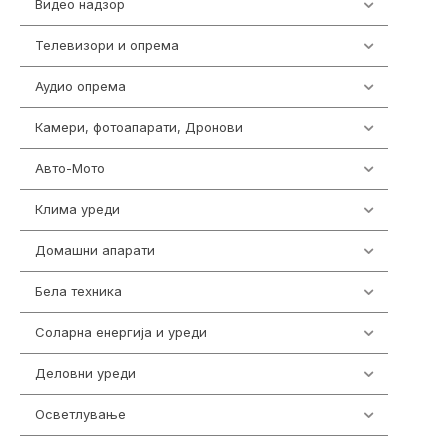
Видео надзор
163
Телевизори и опрема
278
Аудио опрема
416
Камери, фотоапарати, Дронови
323
Авто-Мото
139
Клима уреди
136
Домашни апарати
370
Бела техника
202
Соларна енергија и уреди
7
Деловни уреди
85
Осветлување
36