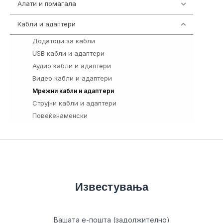
Алати и помагала
55
Кабли и адаптери
392
Додатоци за кабли
4
USB кабли и адаптери
167
Аудио кабли и адаптери
3
Видео кабли и адаптери
98
57
Мрежни кабли и адаптери
Струјни кабли и адаптери
37
Повеќенаменски
26
Известувања
Вашата е-пошта (задолжително)