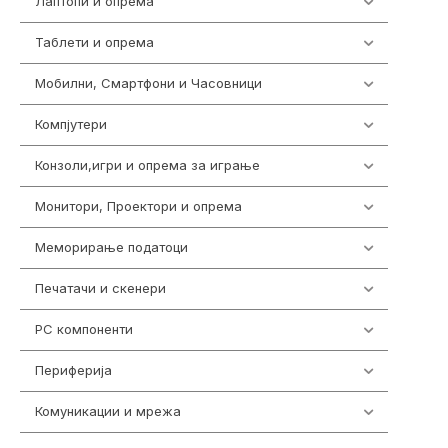
Лаптопи и опрема
703
Таблети и опрема
300
Мобилни, Смартфони и Часовници
961
Компјутери
218
Конзоли,игри и опрема за играње
1301
Монитори, Проектори и опрема
474
Меморирање податоци
540
Печатачи и скенери
976
PC компоненти
1058
Периферија
1850
Комуникации и мрежа
454