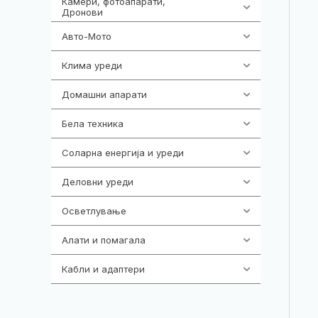
Камери, фотоапарати,
325
Дронови
Авто-Мото
139
Клима уреди
138
Домашни апарати
370
Бела техника
202
Соларна енергија и уреди
7
Деловни уреди
85
Осветлување
36
Алати и помагала
55
Кабли и адаптери
392