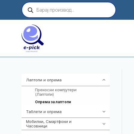
Skip
Products
search
to
content
Лаптопи и опрема
703
Преносни компјутери
388
(Лаптопи)
315
Опрема за лаптопи
Таблети и опрема
300
Мобилни, Смартфони и
977
Часовници