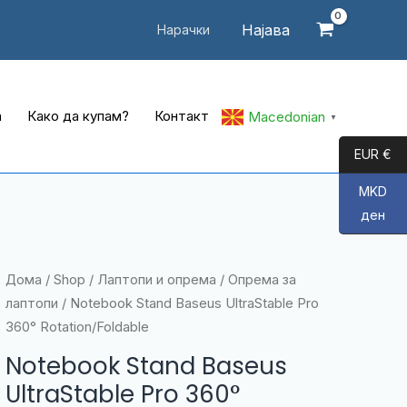
Најава
Нарачки
а
Како да купам?
Контакт
Macedonian
▼
EUR €
MKD
ден
Дома
/
Shop
/
Лаптопи и опрема
/
Опрема за
лаптопи
/ Notebook Stand Baseus UltraStable Pro
360° Rotation/Foldable
Notebook Stand Baseus
UltraStable Pro 360°