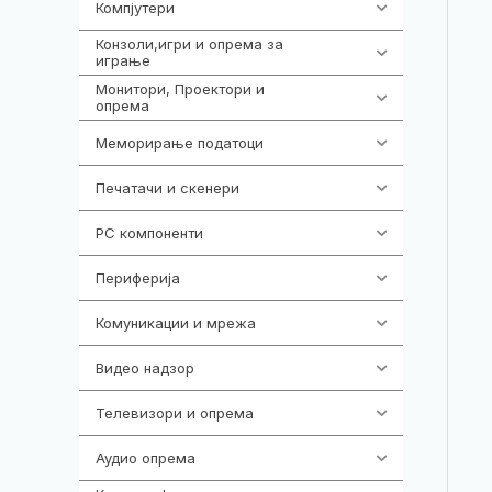
Компјутери
218
Конзоли,игри и опрема за
1301
играње
Монитори, Проектори и
474
опрема
Меморирање податоци
540
Печатачи и скенери
976
PC компоненти
1058
Периферија
1850
Комуникации и мрежа
454
Видео надзор
161
Телевизори и опрема
278
Аудио опрема
416