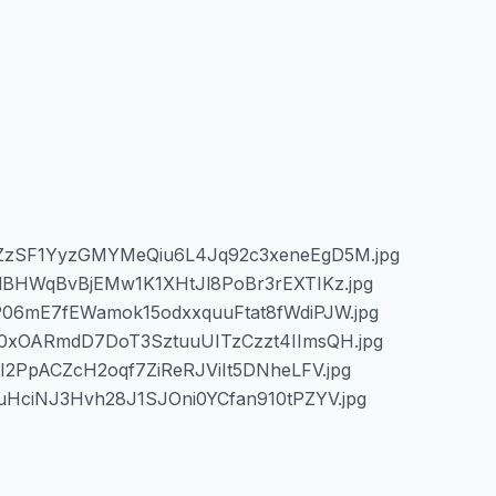
UnOZzSF1YyzGMYMeQiu6L4Jq92c3xeneEgD5M.jpg
D4dBHWqBvBjEMw1K1XHtJl8PoBr3rEXTIKz.jpg
YuP06mE7fEWamok15odxxquuFtat8fWdiPJW.jpg
EAL0xOARmdD7DoT3SztuuUITzCzzt4IImsQH.jpg
sUI2PpACZcH2oqf7ZiReRJViIt5DNheLFV.jpg
C3uHciNJ3Hvh28J1SJOni0YCfan910tPZYV.jpg