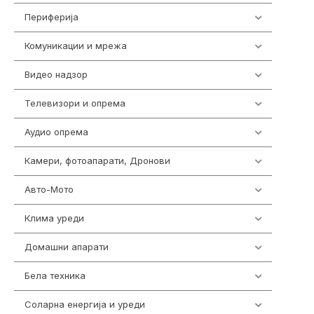
Периферија
1850
Комуникации и мрежа
454
Видео надзор
162
Телевизори и опрема
278
Аудио опрема
414
Камери, фотоапарати, Дронови
324
Авто-Мото
139
Клима уреди
138
Домашни апарати
370
Бела техника
202
Соларна енергија и уреди
7