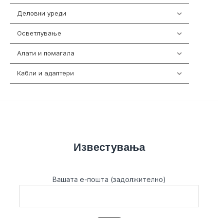
Деловни уреди
85
Осветлување
36
Алати и помагала
55
Кабли и адаптери
392
Известувања
Вашата е-пошта (задолжително)