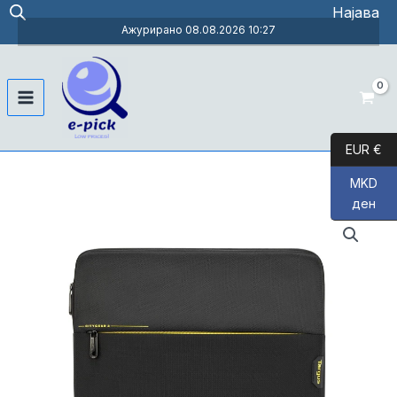
Skip
Најава
to
Ажурирано 08.08.2026 10:27
content
Main
Menu
EUR €
MKD
ден