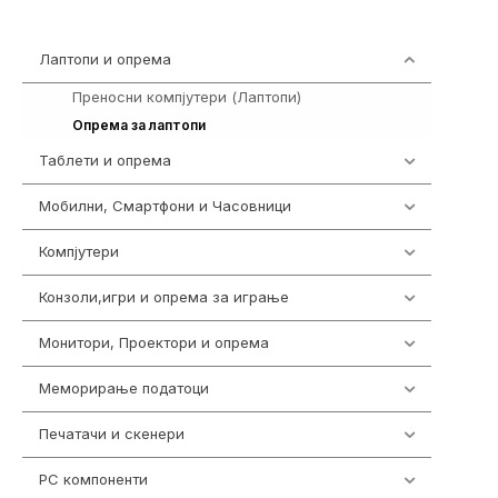
Лаптопи и опрема
700
Преносни компјутери (Лаптопи)
385
315
Опрема за лаптопи
Таблети и опрема
317
Мобилни, Смартфони и Часовници
985
Компјутери
224
Конзоли,игри и опрема за играње
1292
Монитори, Проектори и опрема
474
Меморирање податоци
537
Печатачи и скенери
976
PC компоненти
1058