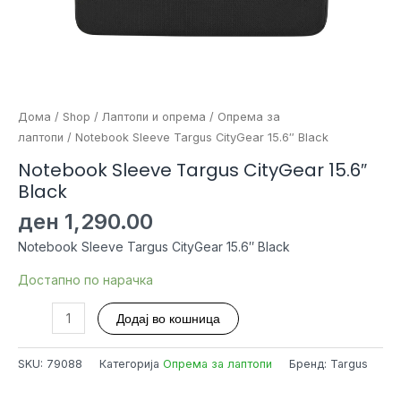
Дома
/
Shop
/
Лаптопи и опрема
/
Опрема за
лаптопи
/ Notebook Sleeve Targus CityGear 15.6″ Black
Notebook Sleeve Targus CityGear 15.6″
Black
ден
1,290.00
Notebook Sleeve Targus CityGear 15.6″ Black
Достапно по нарачка
Notebook
Додај во кошница
Sleeve
Targus
SKU:
79088
Категорија
Опрема за лаптопи
Бренд: Targus
CityGear
15.6"