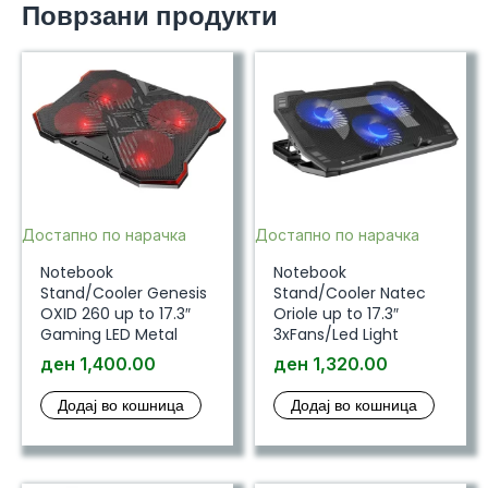
Поврзани продукти
Black
количина
Достапно по нарачка
Достапно по нарачка
Notebook
Notebook
Stand/Cooler Genesis
Stand/Cooler Natec
OXID 260 up to 17.3″
Oriole up to 17.3″
Gaming LED Metal
3xFans/Led Light
ден
1,400.00
ден
1,320.00
Додај во кошница
Додај во кошница