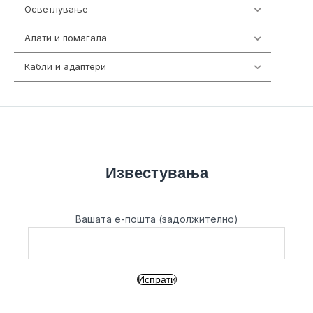
Осветлување
36
Алати и помагала
55
Кабли и адаптери
392
Известувања
Вашата е-пошта (задолжително)