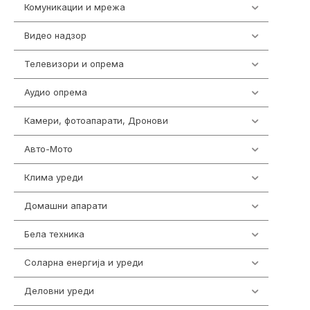
Комуникации и мрежа
454
Видео надзор
163
Телевизори и опрема
278
Аудио опрема
416
Камери, фотоапарати, Дронови
325
Авто-Мото
139
Клима уреди
137
Домашни апарати
370
Бела техника
202
Соларна енергија и уреди
7
Деловни уреди
85