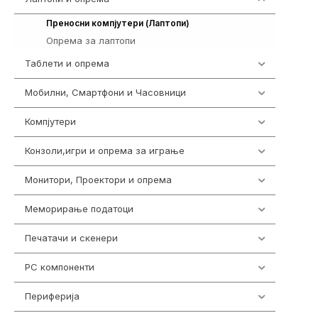
388
Преносни компјутери (Лаптопи)
Опрема за лаптопи
315
Таблети и опрема
300
Мобилни, Смартфони и Часовници
961
Компјутери
218
Конзоли,игри и опрема за играње
1301
Монитори, Проектори и опрема
474
Меморирање податоци
540
Печатачи и скенери
976
PC компоненти
1058
Периферија
1850