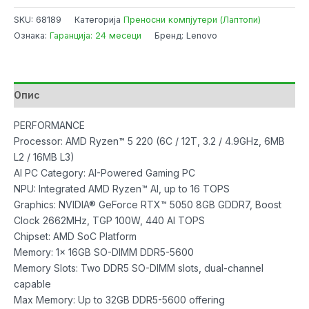
LOQ
SKU:
68189
Категорија
Преносни компјутери (Лаптопи)
Gaming
Ознака:
Гаранција: 24 месеци
Бренд: Lenovo
Ryzen5
220
AI/16GB/512GB/RTX5050
8GB/15.6"
Опис
FHD
IPS
PERFORMANCE
G-
Processor: AMD Ryzen™ 5 220 (6C / 12T, 3.2 / 4.9GHz, 6MB
Sync
L2 / 16MB L3)
количина
AI PC Category: AI-Powered Gaming PC
NPU: Integrated AMD Ryzen™ AI, up to 16 TOPS
Graphics: NVIDIA® GeForce RTX™ 5050 8GB GDDR7, Boost
Clock 2662MHz, TGP 100W, 440 AI TOPS
Chipset: AMD SoC Platform
Memory: 1x 16GB SO-DIMM DDR5-5600
Memory Slots: Two DDR5 SO-DIMM slots, dual-channel
capable
Max Memory: Up to 32GB DDR5-5600 offering