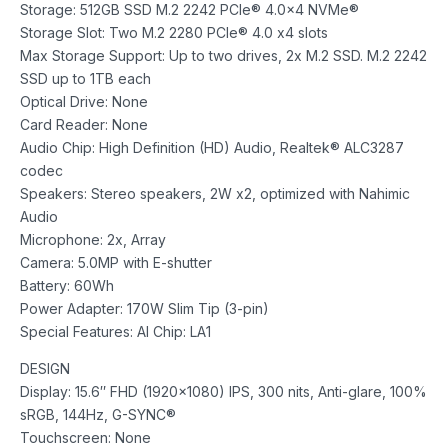
Storage: 512GB SSD M.2 2242 PCIe® 4.0×4 NVMe®
Storage Slot: Two M.2 2280 PCIe® 4.0 x4 slots
Max Storage Support: Up to two drives, 2x M.2 SSD. M.2 2242
SSD up to 1TB each
Optical Drive: None
Card Reader: None
Audio Chip: High Definition (HD) Audio, Realtek® ALC3287
codec
Speakers: Stereo speakers, 2W x2, optimized with Nahimic
Audio
Microphone: 2x, Array
Camera: 5.0MP with E-shutter
Battery: 60Wh
Power Adapter: 170W Slim Tip (3-pin)
Special Features: AI Chip: LA1
DESIGN
Display: 15.6″ FHD (1920×1080) IPS, 300 nits, Anti-glare, 100%
sRGB, 144Hz, G-SYNC®
Touchscreen: None