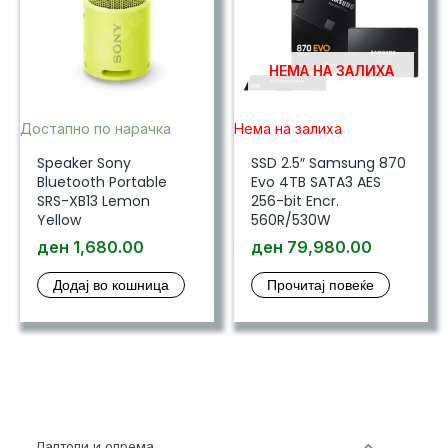
НЕМА НА ЗАЛИХА
Достапно по нарачка
Нема на залиха
Speaker Sony
SSD 2.5″ Samsung 870
Bluetooth Portable
Evo 4TB SATA3 AES
SRS-XB13 Lemon
256-bit Encr.
Yellow
560R/530W
ден
1,680.00
ден
79,980.00
Додај во кошница
Прочитај повеќе
Лаптопи и опрема
703