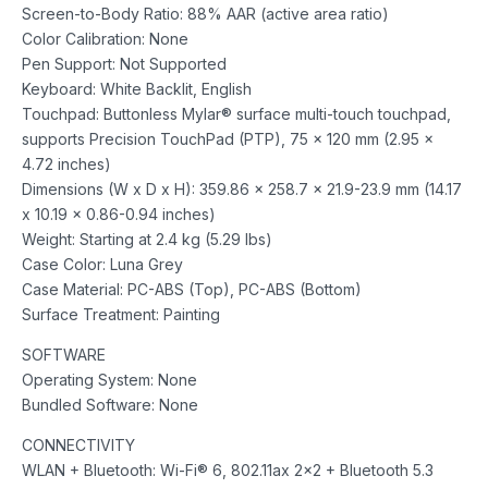
Screen-to-Body Ratio: 88% AAR (active area ratio)
Color Calibration: None
Pen Support: Not Supported
Keyboard: White Backlit, English
Touchpad: Buttonless Mylar® surface multi-touch touchpad,
supports Precision TouchPad (PTP), 75 x 120 mm (2.95 x
4.72 inches)
Dimensions (W x D x H): 359.86 x 258.7 x 21.9-23.9 mm (14.17
x 10.19 x 0.86-0.94 inches)
Weight: Starting at 2.4 kg (5.29 lbs)
Case Color: Luna Grey
Case Material: PC-ABS (Top), PC-ABS (Bottom)
Surface Treatment: Painting
SOFTWARE
Operating System: None
Bundled Software: None
CONNECTIVITY
WLAN + Bluetooth: Wi-Fi® 6, 802.11ax 2×2 + Bluetooth 5.3