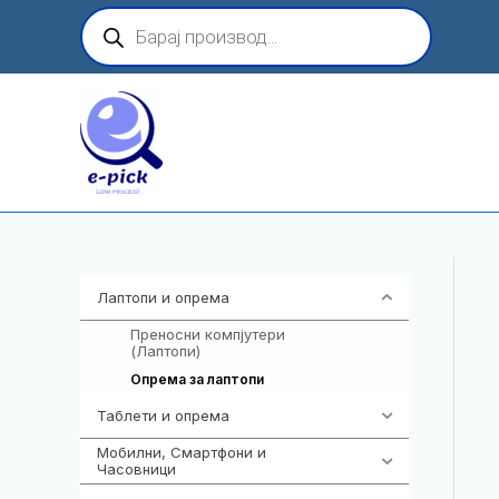
Skip
Products
search
to
content
Лаптопи и опрема
700
Преносни компјутери
385
(Лаптопи)
315
Опрема за лаптопи
Таблети и опрема
317
Мобилни, Смартфони и
985
Часовници