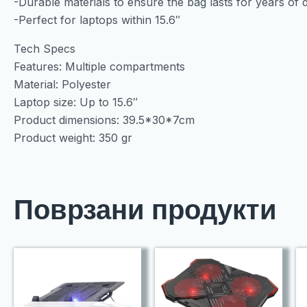
-Durable materials to ensure the bag lasts for years of d
-Perfect for laptops within 15.6″
Tech Specs
Features: Multiple compartments
Material: Polyester
Laptop size: Up to 15.6″
Product dimensions: 39.5*30*7cm
Product weight: 350 gr
Поврзани продукти