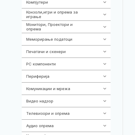
Компјутери
224
Конзоли,игри и опрема за
1292
играње
Монитори, Проектори и
474
опрема
Меморирање податоци
537
Печатачи и скенери
976
PC компоненти
1058
Периферија
1850
Комуникации и мрежа
454
Видео надзор
162
Телевизори и опрема
278
Аудио опрема
414