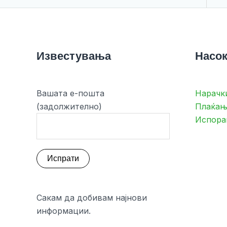
Известувања
Насок
Вашата е-пошта
Нарачк
(задолжително)
Плаќањ
Испора
Сакам да добивам најнови
информации.