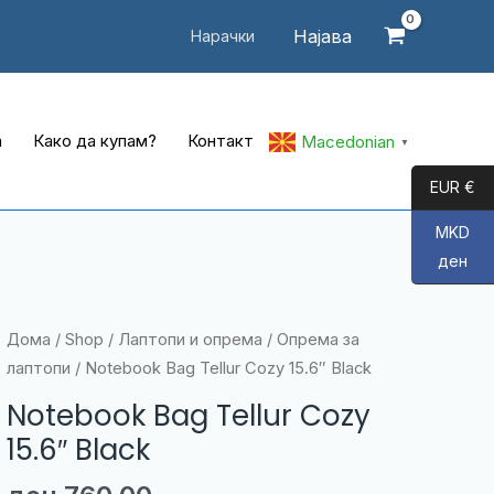
Најава
Нарачки
а
Како да купам?
Контакт
Macedonian
▼
EUR €
MKD
ден
Дома
/
Shop
/
Лаптопи и опрема
/
Опрема за
лаптопи
/ Notebook Bag Tellur Cozy 15.6″ Black
Notebook Bag Tellur Cozy
15.6″ Black