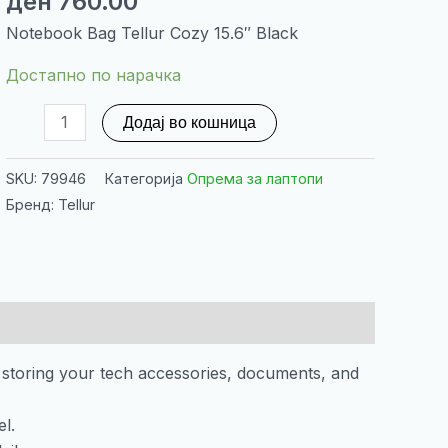
ден
760.00
Notebook Bag Tellur Cozy 15.6″ Black
Достапно по нарачка
Notebook
Додај во кошница
Bag
Tellur
SKU:
79946
Категорија
Опрема за лаптопи
Cozy
Бренд: Tellur
15.6"
Black
количина
 storing your tech accessories, documents, and
l.