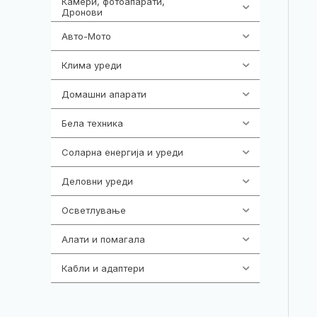
Камери, фотоапарати,
324
Дронови
Авто-Мото
139
Клима уреди
138
Домашни апарати
370
Бела техника
202
Соларна енергија и уреди
7
Деловни уреди
85
Осветлување
36
Алати и помагала
55
Кабли и адаптери
392