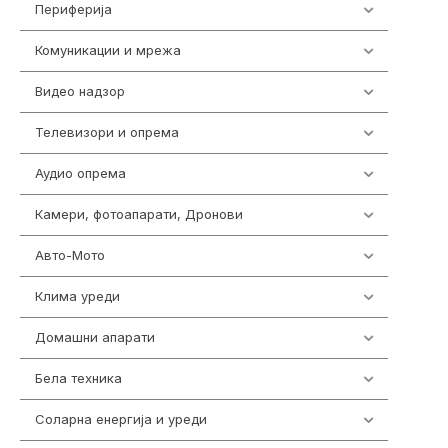
Периферија
1850
Комуникации и мрежа
454
Видео надзор
162
Телевизори и опрема
278
Аудио опрема
414
Камери, фотоапарати, Дронови
324
Авто-Мото
139
Клима уреди
138
Домашни апарати
370
Бела техника
202
Соларна енергија и уреди
7