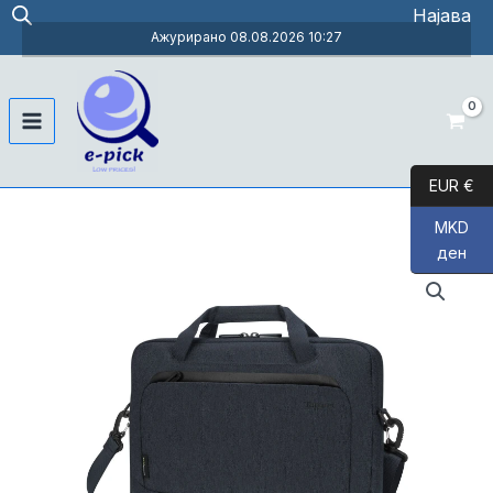
Skip
Најава
to
Ажурирано 08.08.2026 10:27
content
Main
Menu
EUR €
MKD
ден