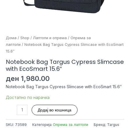
Дома
/
Shop
/
Лаптопи и опрема
/
Опрема за
лаптопи
/ Notebook Bag Targus Cypress Slimcase with EcoSmart
15.6″
Notebook Bag Targus Cypress Slimcase
with EcoSmart 15.6″
ден
1,980.00
Notebook Bag Targus Cypress Slimcase with EcoSmart 15.6″
Достапно по нарачка
Notebook
Додај во кошница
Bag
Targus
SKU:
73589
Категорија
Опрема за лаптопи
Бренд: Targus
Cypress