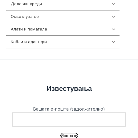
Деловни уреди
85
Осветлување
36
Алати и помагала
55
Кабли и адаптери
392
Известувања
Вашата е-пошта (задолжително)