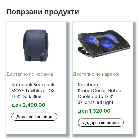
Slimcase
Поврзани продукти
with
EcoSmart
15.6"
количина
Достапно по нарачка
Достапно по нарачка
Notebook Backpack
Notebook
MOYE Trailblazer O3
Stand/Cooler Natec
17.3″ Dark Blue
Oriole up to 17.3″
3xFans/Led Light
ден
2,490.00
ден
1,320.00
Додај во кошница
Додај во кошница