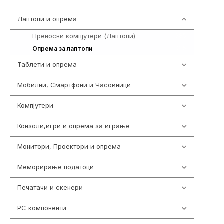
Лаптопи и опрема
700
Преносни компјутери (Лаптопи)
385
315
Опрема за лаптопи
Таблети и опрема
317
Мобилни, Смартфони и Часовници
985
Компјутери
224
Конзоли,игри и опрема за играње
1292
Монитори, Проектори и опрема
474
Меморирање податоци
537
Печатачи и скенери
976
PC компоненти
1058