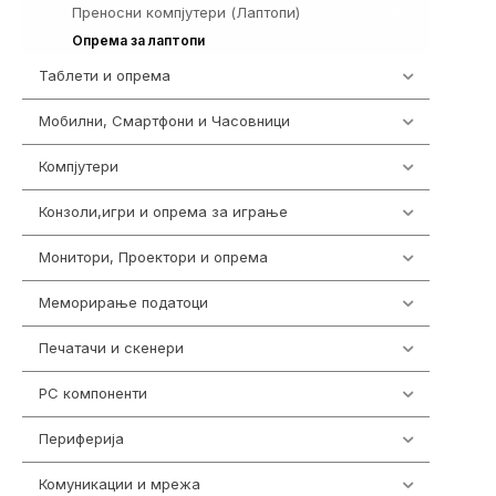
Преносни компјутери (Лаптопи)
388
315
Опрема за лаптопи
Таблети и опрема
300
Мобилни, Смартфони и Часовници
961
Компјутери
218
Конзоли,игри и опрема за играње
1301
Монитори, Проектори и опрема
474
Меморирање податоци
540
Печатачи и скенери
976
PC компоненти
1058
Периферија
1850
Комуникации и мрежа
454