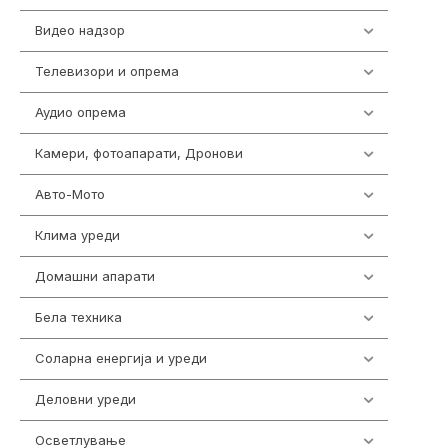
Видео надзор
163
Телевизори и опрема
278
Аудио опрема
416
Камери, фотоапарати, Дронови
325
Авто-Мото
139
Клима уреди
138
Домашни апарати
370
Бела техника
202
Соларна енергија и уреди
7
Деловни уреди
85
Осветлување
36