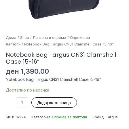
Дома
/
Shop
/
Лаптопи и опрема
/
Опрема за
лаптопи
/ Notebook Bag Targus CN31 Clamshell Case 15-16″
Notebook Bag Targus CN31 Clamshell
Case 15-16″
ден
1,390.00
Notebook Bag Targus CN31 Clamshell Case 15-16″
Достапно по нарачка
Notebook
Додај во кошница
Bag
Targus
SKU:
-4324
Категорија
Опрема за лаптопи
Бренд: Targus
CN31
Clamshell