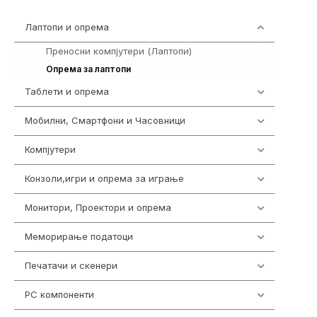
Лаптопи и опрема
700
Преносни компјутери (Лаптопи)
385
315
Опрема за лаптопи
Таблети и опрема
317
Мобилни, Смартфони и Часовници
985
Компјутери
224
Конзоли,игри и опрема за играње
1292
Монитори, Проектори и опрема
474
Меморирање податоци
537
Печатачи и скенери
976
PC компоненти
1058