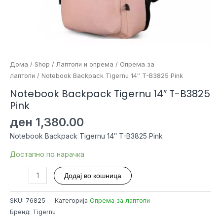
Дома
/
Shop
/
Лаптопи и опрема
/
Опрема за
лаптопи
/ Notebook Backpack Tigernu 14″ T-B3825 Pink
Notebook Backpack Tigernu 14″ T-B3825
Pink
ден
1,380.00
Notebook Backpack Tigernu 14″ T-B3825 Pink
Достапно по нарачка
Notebook
Додај во кошница
Backpack
Tigernu
SKU:
76825
Категорија
Опрема за лаптопи
14"
Бренд: Tigernu
T-