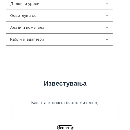
Деловни уреди
85
Осветлување
36
Алати и помагала
55
Кабли и адаптери
392
Известувања
Вашата е-пошта (задолжително)