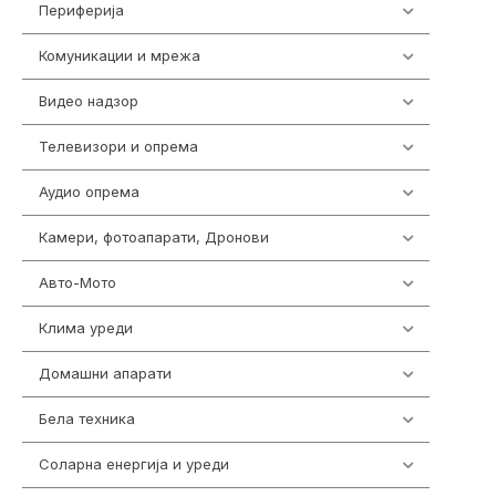
Периферија
1850
Комуникации и мрежа
454
Видео надзор
162
Телевизори и опрема
278
Аудио опрема
414
Камери, фотоапарати, Дронови
324
Авто-Мото
139
Клима уреди
138
Домашни апарати
370
Бела техника
202
Соларна енергија и уреди
7