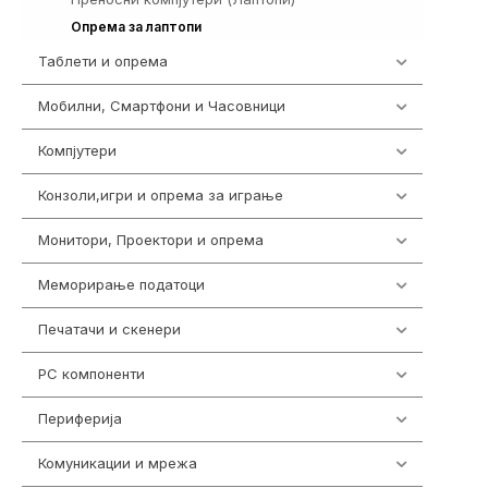
315
Опрема за лаптопи
Таблети и опрема
317
Мобилни, Смартфони и Часовници
985
Компјутери
224
Конзоли,игри и опрема за играње
1292
Монитори, Проектори и опрема
474
Меморирање податоци
537
Печатачи и скенери
976
PC компоненти
1058
Периферија
1850
Комуникации и мрежа
454