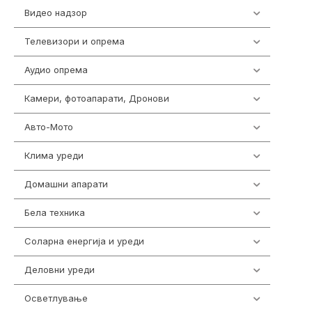
Видео надзор
162
Телевизори и опрема
278
Аудио опрема
414
Камери, фотоапарати, Дронови
324
Авто-Мото
139
Клима уреди
138
Домашни апарати
370
Бела техника
202
Соларна енергија и уреди
7
Деловни уреди
85
Осветлување
36