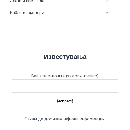
Алати и помагала
55
Кабли и адаптери
392
Известувања
Вашата е-пошта (задолжително)
Сакам да добивам најнови информации.