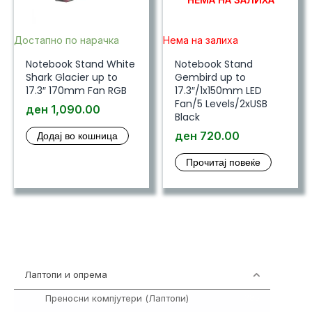
Достапно по нарачка
Нема на залиха
Notebook Stand White
Notebook Stand
Shark Glacier up to
Gembird up to
17.3″ 170mm Fan RGB
17.3″/1x150mm LED
Fan/5 Levels/2xUSB
ден
1,090.00
Black
Додај во кошница
ден
720.00
Прочитај повеќе
Лаптопи и опрема
700
Преносни компјутери (Лаптопи)
385