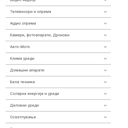
Телевизори и опрема
278
Аудио опрема
414
Камери, фотоапарати, Дронови
324
Авто-Мото
139
Клима уреди
138
Домашни апарати
370
Бела техника
202
Соларна енергија и уреди
7
Деловни уреди
85
Осветлување
36