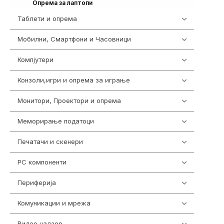
315
Опрема за лаптопи
Таблети и опрема
317
Мобилни, Смартфони и Часовници
985
Компјутери
224
Конзоли,игри и опрема за играње
1292
Монитори, Проектори и опрема
474
Меморирање податоци
537
Печатачи и скенери
976
PC компоненти
1058
Периферија
1850
Комуникации и мрежа
454
Видео надзор
162