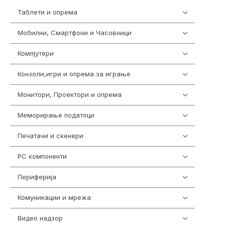
Таблети и опрема
300
Мобилни, Смартфони и Часовници
974
Компјутери
218
Конзоли,игри и опрема за играње
1301
Монитори, Проектори и опрема
473
Меморирање податоци
540
Печатачи и скенери
976
PC компоненти
1058
Периферија
1850
Комуникации и мрежа
454
Видео надзор
161