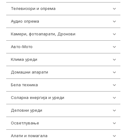
Телевизори и опрема
278
Аудио опрема
415
Камери, фотоапарати, Дронови
325
Авто-Мото
139
Клима уреди
138
Домашни апарати
370
Бела техника
202
Соларна енергија и уреди
7
Деловни уреди
85
Осветлување
36
Алати и помагала
55