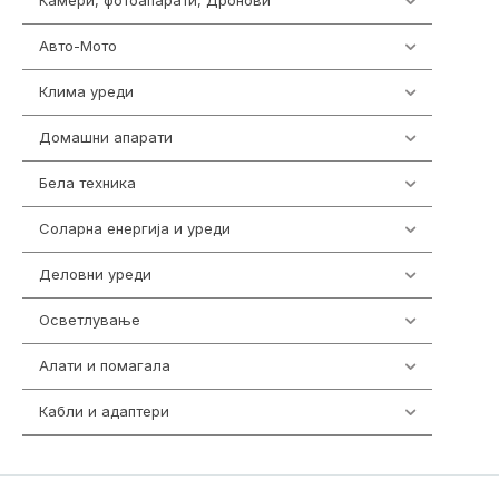
Камери, фотоапарати, Дронови
323
Авто-Мото
139
Клима уреди
136
Домашни апарати
370
Бела техника
202
Соларна енергија и уреди
7
Деловни уреди
85
Осветлување
36
Алати и помагала
55
Кабли и адаптери
392