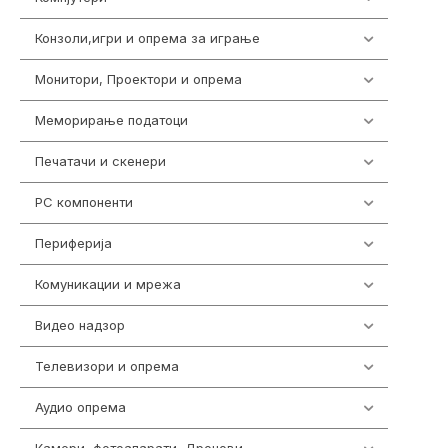
Конзоли,игри и опрема за играње
1301
Монитори, Проектори и опрема
474
Меморирање податоци
540
Печатачи и скенери
976
PC компоненти
1058
Периферија
1850
Комуникации и мрежа
454
Видео надзор
163
Телевизори и опрема
278
Аудио опрема
416