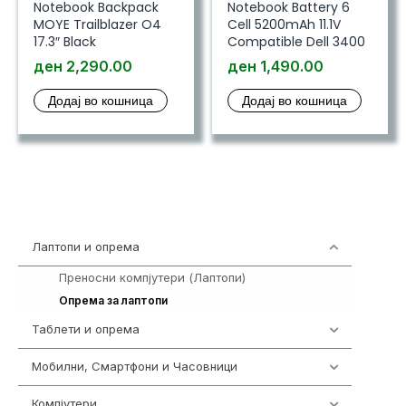
Notebook Backpack
Notebook Battery 6
MOYE Trailblazer O4
Cell 5200mAh 11.1V
17.3″ Black
Compatible Dell 3400
ден
2,290.00
ден
1,490.00
Додај во кошница
Додај во кошница
Лаптопи и опрема
703
Преносни компјутери (Лаптопи)
388
315
Опрема за лаптопи
Таблети и опрема
300
Мобилни, Смартфони и Часовници
961
Компјутери
218