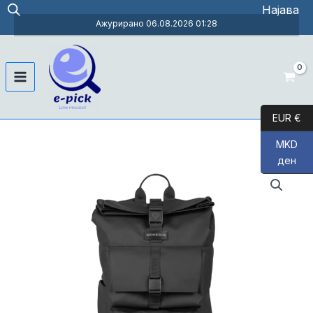
Skip
Најава
to
Ажурирано 06.08.2026 01:28
content
Main
Menu
EUR €
MKD
ден