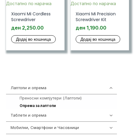
Достапно по нарачка
Достапно по нарачка
Xiaomi Mi Cordless
Xiaomi Mi Precision
Screwdriver
Screwdriver Kit
ден
2,250.00
ден
1,190.00
Додај во кошница
Додај во кошница
Лаптопи и опрема
700
Преносни компјутери (Лаптопи)
385
315
Опрема за лаптопи
Таблети и опрема
317
Мобилни, Смартфони и Часовници
985