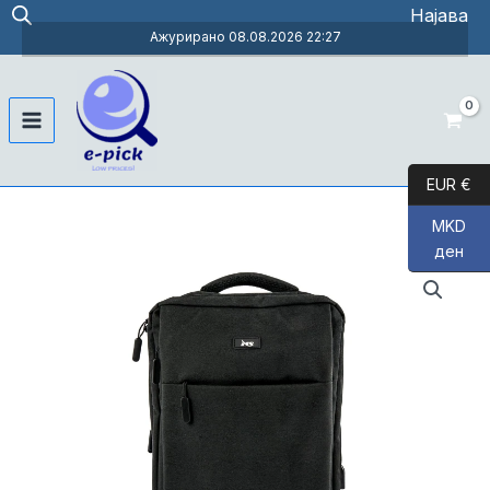
Skip
Најава
to
Ажурирано 08.08.2026 22:27
content
Main
Menu
EUR €
MKD
ден