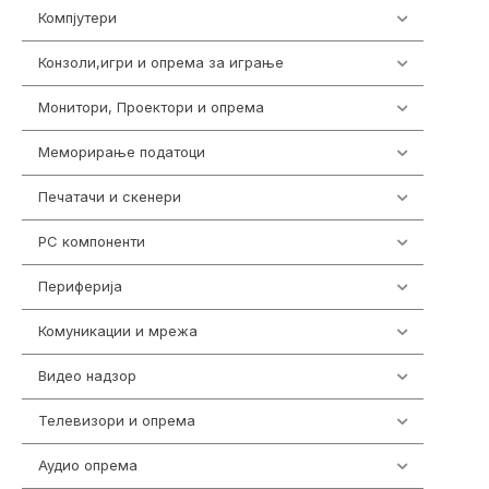
Компјутери
224
Конзоли,игри и опрема за играње
1292
Монитори, Проектори и опрема
474
Меморирање податоци
537
Печатачи и скенери
976
PC компоненти
1058
Периферија
1850
Комуникации и мрежа
454
Видео надзор
162
Телевизори и опрема
278
Аудио опрема
414