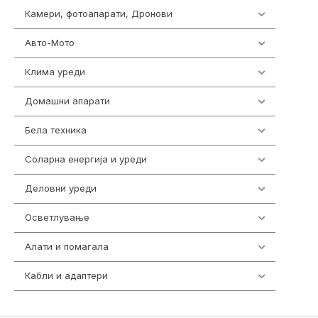
Камери, фотоапарати, Дронови
324
Авто-Мото
139
Клима уреди
138
Домашни апарати
370
Бела техника
202
Соларна енергија и уреди
7
Деловни уреди
85
Осветлување
36
Алати и помагала
55
Кабли и адаптери
392