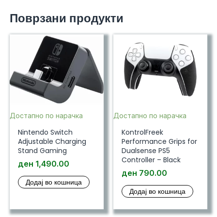
Carrying
Поврзани продукти
Case
-
Grey
(FR-
Tec)
количина
Достапно по нарачка
Достапно по нарачка
Nintendo Switch
KontrolFreek
Adjustable Charging
Performance Grips for
Stand Gaming
Dualsense PS5
Controller – Black
ден
1,490.00
ден
790.00
Додај во кошница
Додај во кошница