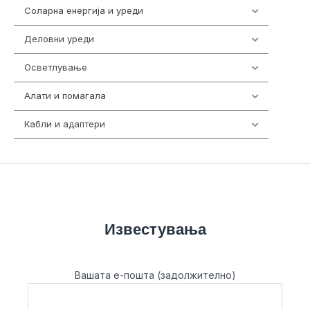
Соларна енергија и уреди
7
Деловни уреди
85
Осветлување
36
Алати и помагала
55
Кабли и адаптери
392
Известувања
Вашата е-пошта (задолжително)