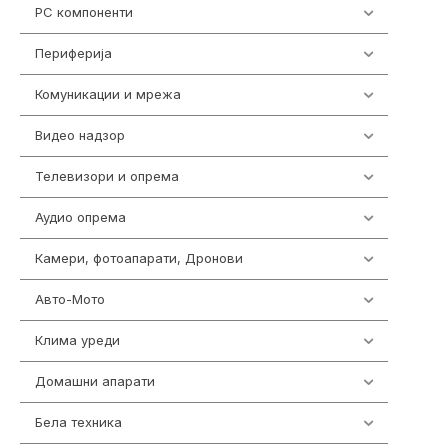
PC компоненти
1058
Периферија
1850
Комуникации и мрежа
454
Видео надзор
162
Телевизори и опрема
278
Аудио опрема
414
Камери, фотоапарати, Дронови
324
Авто-Мото
139
Клима уреди
138
Домашни апарати
370
Бела техника
202