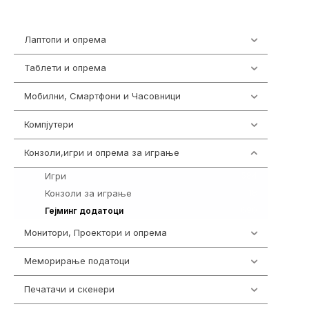
Лаптопи и опрема
700
Таблети и опрема
317
Мобилни, Смартфони и Часовници
985
Компјутери
224
Конзоли,игри и опрема за играње
1292
Игри
584
Конзоли за играње
18
690
Гејминг додатоци
Монитори, Проектори и опрема
474
Меморирање податоци
537
Печатачи и скенери
976