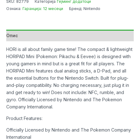
SKU:
82779
Категорија
Гејминг додатоци
HORIPAD
Ознака:
Гаранција: 12 месеци
Бренд: Nintendo
Mini
Wired
(Pikachu
and
Опис
Eevee)
количина
HORI is all about family game time! The compact & lightweight
HORIPAD Mini (Pokemon: Pikachu & Eevee) is designed with
young gamers in mind but is a great fit for all players. The
HORIPAD Mini features dual analog sticks, a D-Pad, and all
the essential buttons for the Nintendo Switch. Built for plug-
and-play compatibility. No charging necessary, just plug it in
and get ready to win! Does not include: NFC, rumble, and
gyro. Officially Licensed by Nintendo and The Pokemon
Company International.
Product Features:
Officially Licensed by Nintendo and The Pokemon Company
International