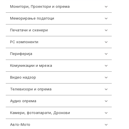
Монитори, Проектори и опрема
474
Меморирање податоци
540
Печатачи и скенери
976
PC компоненти
1058
Периферија
1850
Комуникации и мрежа
454
Видео надзор
161
Телевизори и опрема
278
Аудио опрема
416
Камери, фотоапарати, Дронови
325
Авто-Мото
139