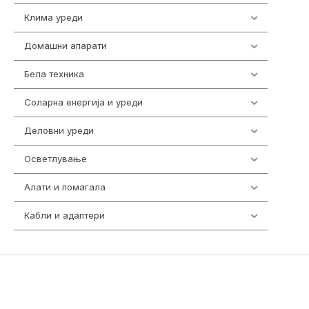
Клима уреди
138
Домашни апарати
370
Бела техника
202
Соларна енергија и уреди
7
Деловни уреди
85
Осветлување
36
Алати и помагала
55
Кабли и адаптери
392