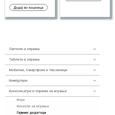
Додај во кошница
Лаптопи и опрема
703
Таблети и опрема
300
Мобилни, Смартфони и Часовници
977
Компјутери
218
Конзоли,игри и опрема за играње
1301
Игри
589
Конзоли за играње
18
694
Гејминг додатоци