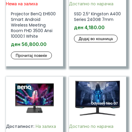
Нема на залиха
Достапно по нарачка
Projector BenQ EH600
SSD 2.5″ Kingston A400
Smart Android
Series 240GB 7mm
Wireless Meeting
ден
4,180.00
Room FHD 3500 Ansi
10000:1 White
Додај во кошница
ден
56,800.00
Прочитај повеќе
Достапност:
На залиха
Достапно по нарачка