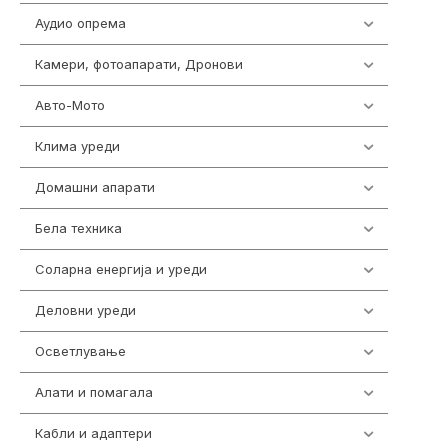
Аудио опрема
414
Камери, фотоапарати, Дронови
324
Авто-Мото
139
Клима уреди
138
Домашни апарати
370
Бела техника
202
Соларна енергија и уреди
7
Деловни уреди
85
Осветлување
36
Алати и помагала
55
Кабли и адаптери
392