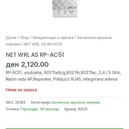
Дома
/
Shop
/
Комуникации и мрежа
/
Безжична мрежна
опрема
/ NET WRL AS RP-AC51
NET WRL AS RP-AC51
ден
2,120.00
RP-AC51, unutrašnji, 802.11a/b/g,802.11n,802.11ac, 2,4 / 5 GHz,
Način rada AP,Repeater, Priključci RJ45, integrirana antena
Нема на залиха
SKU:
25182
Категорија
Безжична мрежна опрема
Ознака:
Гаранција: 36 месеци
Бренд: ASUS