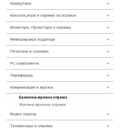
Компјутери
224
Конзоли,игри и опрема за играње
1292
Монитори, Проектори и опрема
474
Меморирање податоци
537
Печатачи и скенери
976
PC компоненти
1058
Периферија
1850
Комуникации и мрежа
454
225
Безжична мрежна опрема
Жичана мрежна опрема
229
Видео надзор
162
Телевизори и опрема
278