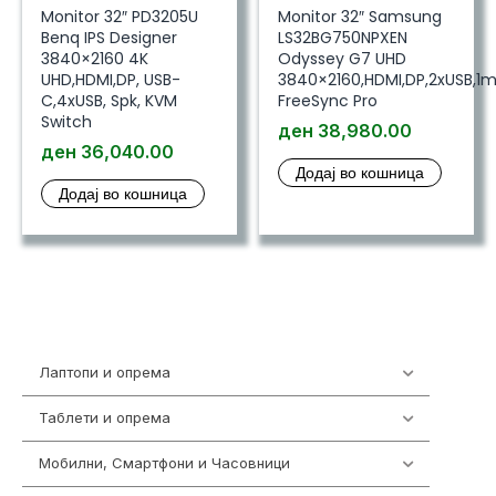
Monitor 32″ PD3205U
Monitor 32″ Samsung
Benq IPS Designer
LS32BG750NPXEN
3840×2160 4K
Odyssey G7 UHD
UHD,HDMI,DP, USB-
3840×2160,HDMI,DP,2xUSB,1m
C,4xUSB, Spk, KVM
FreeSync Pro
Switch
ден
38,980.00
ден
36,040.00
Додај во кошница
Додај во кошница
Лаптопи и опрема
700
Таблети и опрема
317
Мобилни, Смартфони и Часовници
985