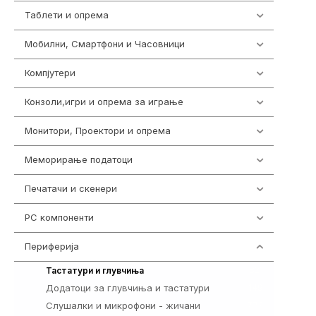
Таблети и опрема
317
Мобилни, Смартфони и Часовници
985
Компјутери
224
Конзоли,игри и опрема за играње
1292
Монитори, Проектори и опрема
474
Меморирање податоци
537
Печатачи и скенери
976
PC компоненти
1058
Периферија
1850
821
Тастатури и глувчиња
Додатоци за глувчиња и тастатури
149
Слушалки и микрофони - жичани
772