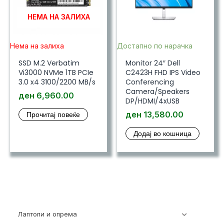
НЕМА НА ЗАЛИХА
Нема на залиха
Достапно по нарачка
SSD M.2 Verbatim
Monitor 24″ Dell
Vi3000 NVMe 1TB PCIe
C2423H FHD IPS Video
3.0 x4 3100/2200 MB/s
Conferencing
Camera/Speakers
ден
6,960.00
DP/HDMI/4xUSB
Прочитај повеќе
ден
13,580.00
Додај во кошница
Лаптопи и опрема
700