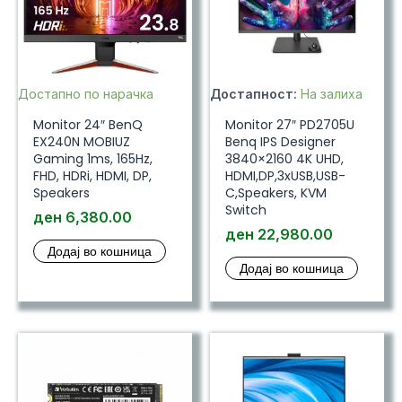
Достапно по нарачка
Достапност:
На залиха
Monitor 24″ BenQ
Monitor 27″ PD2705U
EX240N MOBIUZ
Benq IPS Designer
Gaming 1ms, 165Hz,
3840×2160 4K UHD,
FHD, HDRi, HDMI, DP,
HDMI,DP,3xUSB,USB-
Speakers
C,Speakers, KVM
Switch
ден
6,380.00
ден
22,980.00
Додај во кошница
Додај во кошница