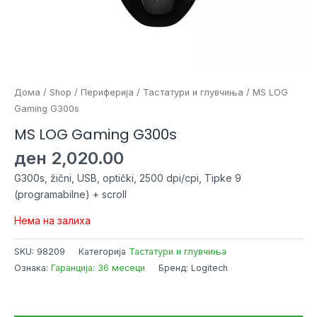
Дома
/
Shop
/
Периферија
/
Тастатури и глувчиња
/ MS LOG
Gaming G300s
MS LOG Gaming G300s
ден
2,020.00
G300s, žični, USB, optički, 2500 dpi/cpi, Tipke 9
(programabilne) + scroll
Нема на залиха
SKU:
98209
Категорија
Тастатури и глувчиња
Ознака:
Гаранција: 36 месеци
Бренд: Logitech