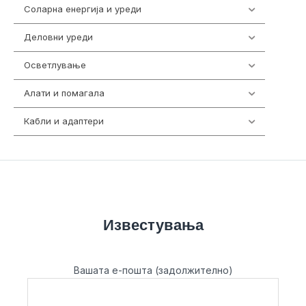
Соларна енергија и уреди
7
Деловни уреди
85
Осветлување
36
Алати и помагала
55
Кабли и адаптери
392
Известувања
Вашата е-пошта (задолжително)