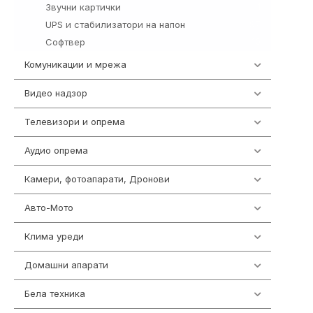
Звучни картички
1
UPS и стабилизатори на напон
97
Софтвер
10
Комуникации и мрежа
454
Видео надзор
162
Телевизори и опрема
278
Аудио опрема
414
Камери, фотоапарати, Дронови
324
Авто-Мото
139
Клима уреди
138
Домашни апарати
370
Бела техника
202