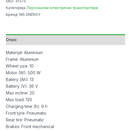
SKU:
31375
URBAN
Категорија
Персонални електрични транспортери
500
Бренд: MS ENERGY
количина
Опис
Materijal: Aluminium
Frame: Aluminium
Wheel size: 10
Motor (W): 500 W
Batery (Ah): 13
Battery (V): 36 V
Max incline: 20
Max load: 120
Charging time (h): 9 h
Front tyre: Pneumatic
Rear tire: Pneumatic
Brakes: Front mechanical