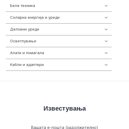
Бела техника
202
Соларна енергија и уреди
7
Деловни уреди
85
Осветлување
36
Алати и помагала
55
Кабли и адаптери
392
Известувања
Вашата е-пошта (задолжително)