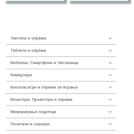
Лаптопи и опрема
700
Таблети и опрема
317
Мобилни, Смартфони и Часовници
985
Компјутери
224
Конзоли,игри и опрема за играње
1292
Монитори, Проектори и опрема
474
Меморирање податоци
537
Печатачи и скенери
976