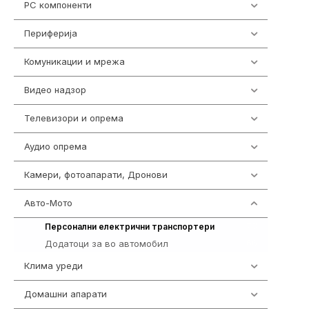
PC компоненти
1058
Периферија
1850
Комуникации и мрежа
454
Видео надзор
162
Телевизори и опрема
278
Аудио опрема
414
Камери, фотоапарати, Дронови
324
Авто-Мото
139
73
Персонални електрични транспортери
Додатоци за во автомобил
66
Клима уреди
138
Домашни апарати
370