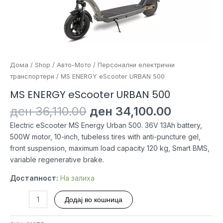
Дома
/
Shop
/
Авто-Мото
/
Персонални електрични
транспортери
/ MS ENERGY eScooter URBAN 500
MS ENERGY eScooter URBAN 500
Original
Current
ден
36,110.00
ден
34,100.00
price
price
Electric eScooter MS Energy Urban 500. 36V 13Ah battery,
was:
is:
500W motor, 10-inch, tubeless tires with anti-puncture gel,
ден 36,110.00.
ден 34,1
front suspension, maximum load capacity 120 kg, Smart BMS,
variable regenerative brake.
Достапност:
На залиха
MS
Додај во кошница
ENERGY
eScooter