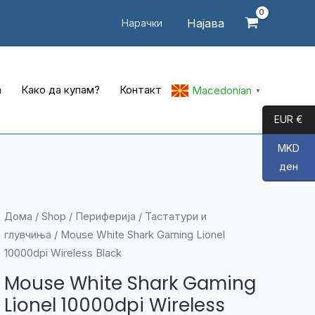
Најава
Нарачки
а
Како да купам?
Контакт
Macedonian
▼
EUR €
MKD
ден
Дома
/
Shop
/
Периферија
/
Тастатури и
глувчиња
/ Mouse White Shark Gaming Lionel
10000dpi Wireless Black
Mouse White Shark Gaming
Lionel 10000dpi Wireless