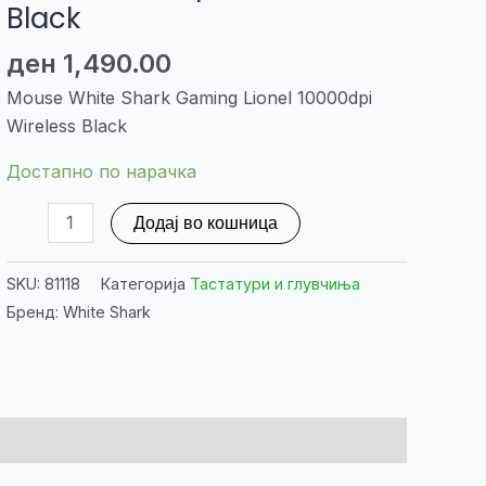
Black
ден
1,490.00
Mouse White Shark Gaming Lionel 10000dpi
Wireless Black
Достапно по нарачка
Mouse
Додај во кошница
White
Shark
SKU:
81118
Категорија
Тастатури и глувчиња
Gaming
Бренд: White Shark
Lionel
10000dpi
Wireless
Black
количина