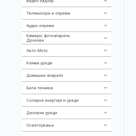
Видео надзор
163
Телевизори и опрема
278
Аудио опрема
416
Камери, фотоапарати,
323
Дронови
Авто-Мото
139
Клима уреди
136
Домашни апарати
370
Бела техника
202
Соларна енергија и уреди
7
Деловни уреди
85
Осветлување
36