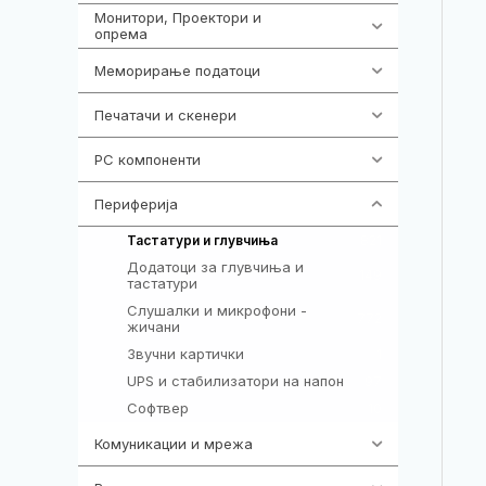
Монитори, Проектори и
474
опрема
Меморирање податоци
540
Печатачи и скенери
976
PC компоненти
1058
Периферија
1850
821
Тастатури и глувчиња
Додатоци за глувчиња и
149
тастатури
Слушалки и микрофони -
772
жичани
Звучни картички
1
UPS и стабилизатори на напон
97
Софтвер
10
Комуникации и мрежа
454