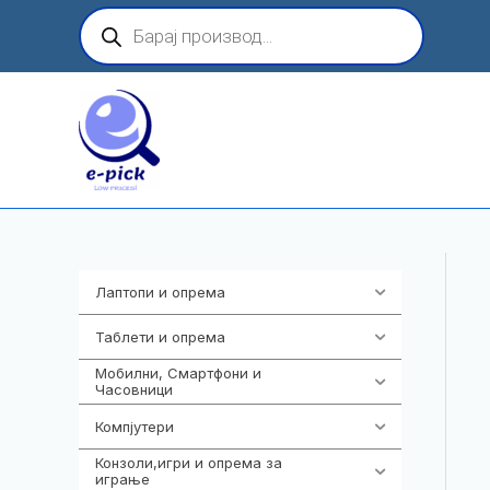
Skip
Products
search
to
content
Лаптопи и опрема
703
Таблети и опрема
300
Мобилни, Смартфони и
961
Часовници
Компјутери
218
Конзоли,игри и опрема за
1301
играње