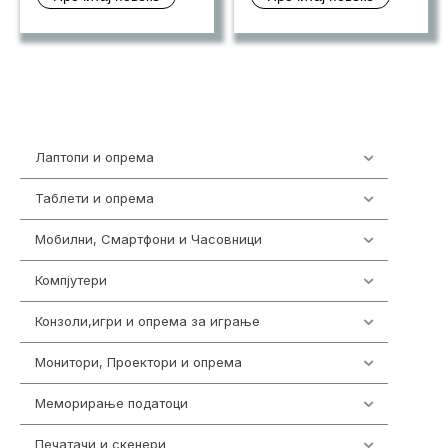
Лаптопи и опрема
703
Таблети и опрема
300
Мобилни, Смартфони и Часовници
977
Компјутери
218
Конзоли,игри и опрема за играње
1301
Монитори, Проектори и опрема
474
Меморирање податоци
540
Печатачи и скенери
976