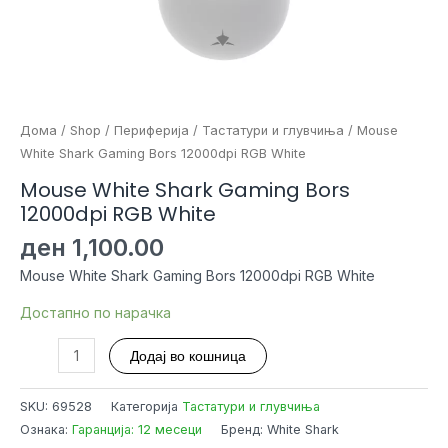
Дома
/
Shop
/
Периферија
/
Тастатури и глувчиња
/ Mouse
White Shark Gaming Bors 12000dpi RGB White
Mouse White Shark Gaming Bors
12000dpi RGB White
ден
1,100.00
Mouse White Shark Gaming Bors 12000dpi RGB White
Достапно по нарачка
Mouse
Додај во кошница
White
Shark
SKU:
69528
Категорија
Тастатури и глувчиња
Gaming
Ознака:
Гаранција: 12 месеци
Бренд: White Shark
Bors