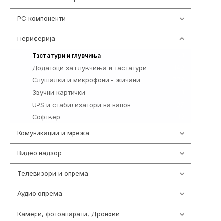
PC компоненти
1058
Периферија
1850
821
Тастатури и глувчиња
Додатоци за глувчиња и тастатури
149
Слушалки и микрофони - жичани
772
Звучни картички
1
UPS и стабилизатори на напон
97
Софтвер
10
Комуникации и мрежа
454
Видео надзор
161
Телевизори и опрема
278
Аудио опрема
416
Камери, фотоапарати, Дронови
325