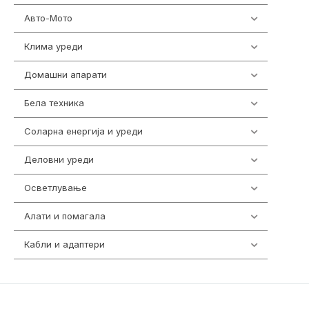
Авто-Мото
139
Клима уреди
138
Домашни апарати
370
Бела техника
202
Соларна енергија и уреди
7
Деловни уреди
85
Осветлување
36
Алати и помагала
55
Кабли и адаптери
392