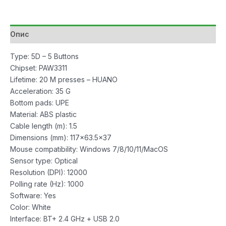
12000dpi
RGB
White
Опис
количина
Type: 5D – 5 Buttons
Chipset: PAW3311
Lifetime: 20 M presses – HUANO
Acceleration: 35 G
Bottom pads: UPE
Material: ABS plastic
Cable length (m): 1.5
Dimensions (mm): 117×63.5×37
Mouse compatibility: Windows 7/8/10/11/MacOS
Sensor type: Optical
Resolution (DPI): 12000
Polling rate (Hz): 1000
Software: Yes
Color: White
Interface: BT+ 2.4 GHz + USB 2.0