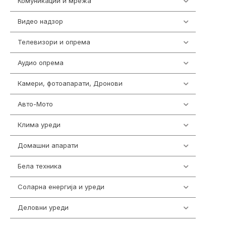
Комуникации и мрежа
454
Видео надзор
162
Телевизори и опрема
278
Аудио опрема
414
Камери, фотоапарати, Дронови
324
Авто-Мото
139
Клима уреди
138
Домашни апарати
370
Бела техника
202
Соларна енергија и уреди
7
Деловни уреди
85