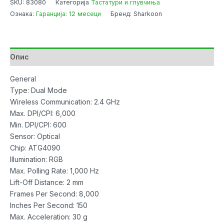
SKU:
83080
Категорија
Тастатури и глувчиња
SGM3
Ознака:
Гаранција: 12 месеци
Бренд: Sharkoon
Wireless
Gaming
6000
DPI
Опис
USB
w/RGB
General
White
Type: Dual Mode
количина
Wireless Communication: 2.4 GHz
Max. DPI/CPI: 6,000
Min. DPI/CPI: 600
Sensor: Optical
Chip: ATG4090
Illumination: RGB
Max. Polling Rate: 1,000 Hz
Lift-Off Distance: 2 mm
Frames Per Second: 8,000
Inches Per Second: 150
Max. Acceleration: 30 g