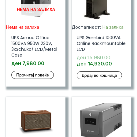
НЕМА НА ЗАЛИХА
Нема на залиха
Достапност:
На залиха
UPS Armac Office
UPS Gembird 1000VA
1500VA 950W 230V,
Online Rackmountable
3xSchuko/ LCD/Metal
LCD
Case
Original
ден
15,980.00
ден
7,980.00
price
Current
ден
14,930.00
was:
price
Прочитај повеќе
Додај во кошница
ден 15,980
is:
ден 14,93