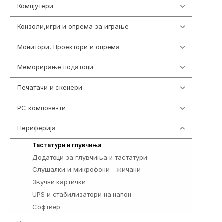
Компјутери
224
Конзоли,игри и опрема за играње
1292
Монитори, Проектори и опрема
474
Меморирање податоци
537
Печатачи и скенери
976
PC компоненти
1058
Периферија
1850
821
Тастатури и глувчиња
Додатоци за глувчиња и тастатури
149
Слушалки и микрофони - жичани
772
Звучни картички
1
UPS и стабилизатори на напон
97
Софтвер
10