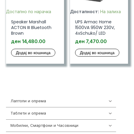
Достапно по нарачка
Достапност:
На залиха
Speaker Marshall
UPS Armac Home
ACTON III Bluetooth
1500VA 950W 230V,
Brown
4xSchuko/ LED
ден
14,480.00
ден
7,470.00
Додај во кошница
Додај во кошница
Лаптопи и опрема
700
Таблети и опрема
317
Мобилни, Смартфони и Часовници
985