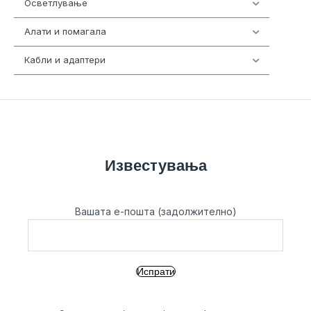
Осветлување
36
Алати и помагала
55
Кабли и адаптери
392
Известувања
Вашата е-пошта (задолжително)