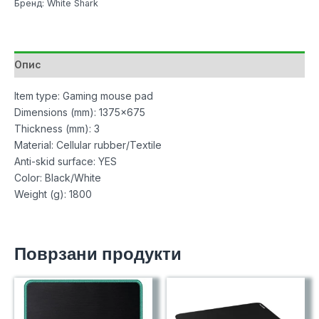
Бренд: White Shark
137,5x67,5
TMP-
115
-
Опис
SHARK
Gaming
Item type: Gaming mouse pad
количина
Dimensions (mm): 1375×675
Thickness (mm): 3
Material: Cellular rubber/Textile
Anti-skid surface: YES
Color: Black/White
Weight (g): 1800
Поврзани продукти