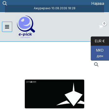
Skip
Најава
to
Ажурирано 10.08.2026 18:28
content
Main
Menu
EUR €
MKD
ден