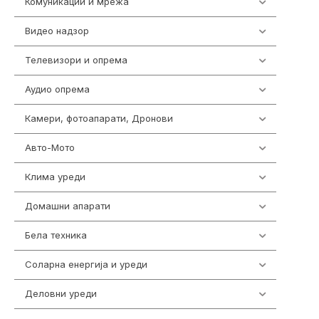
Комуникации и мрежа
454
Видео надзор
162
Телевизори и опрема
278
Аудио опрема
416
Камери, фотоапарати, Дронови
324
Авто-Мото
139
Клима уреди
140
Домашни апарати
370
Бела техника
202
Соларна енергија и уреди
7
Деловни уреди
86