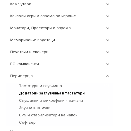
Компјутери
232
Конзоли,игри и опрема за играње
1292
Монитори, Проектори и опрема
474
Меморирање податоци
537
Печатачи и скенери
976
PC компоненти
1058
Периферија
1850
Тастатури и глувчиња
821
149
Додатоци за глувчиња и тастатури
Слушалки и микрофони - жичани
772
Звучни картички
1
UPS и стабилизатори на напон
97
Софтвер
10