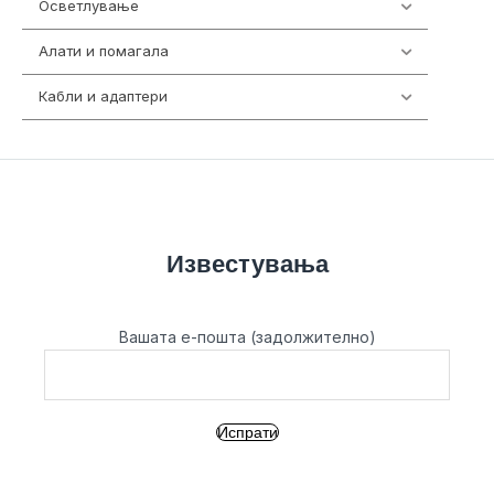
Осветлување
36
Алати и помагала
55
Кабли и адаптери
392
Известувања
Вашата е-пошта (задолжително)