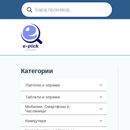
Skip
Products
search
to
content
Категории
Лаптопи и опрема
703
Таблети и опрема
300
Мобилни, Смартфони и
961
Часовници
Компјутери
218