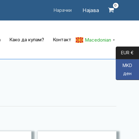
Најава
Нарачки
а
Како да купам?
Контакт
Macedonian
▼
EUR €
MKD
ден