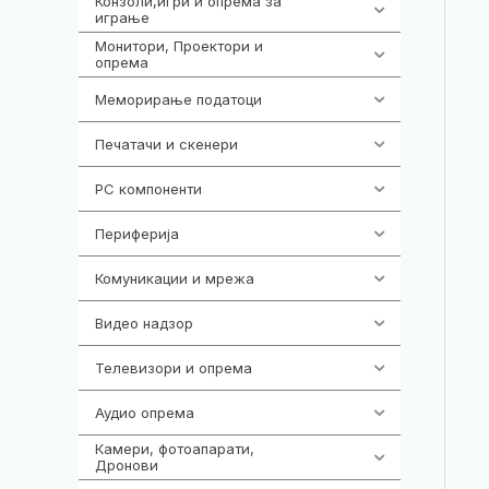
Конзоли,игри и опрема за
1301
играње
Монитори, Проектори и
474
опрема
Меморирање податоци
540
Печатачи и скенери
976
PC компоненти
1058
Периферија
1850
Комуникации и мрежа
454
Видео надзор
163
Телевизори и опрема
278
Аудио опрема
416
Камери, фотоапарати,
325
Дронови