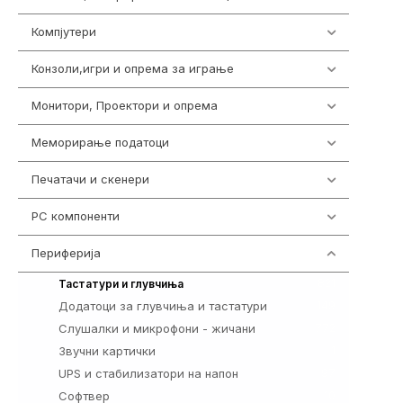
Компјутери
218
Конзоли,игри и опрема за играње
1301
Монитори, Проектори и опрема
474
Меморирање податоци
540
Печатачи и скенери
976
PC компоненти
1058
Периферија
1850
821
Тастатури и глувчиња
Додатоци за глувчиња и тастатури
149
Слушалки и микрофони - жичани
772
Звучни картички
1
UPS и стабилизатори на напон
97
Софтвер
10