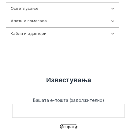
Осветлување
36
Алати и помагала
55
Кабли и адаптери
392
Известувања
Вашата е-пошта (задолжително)