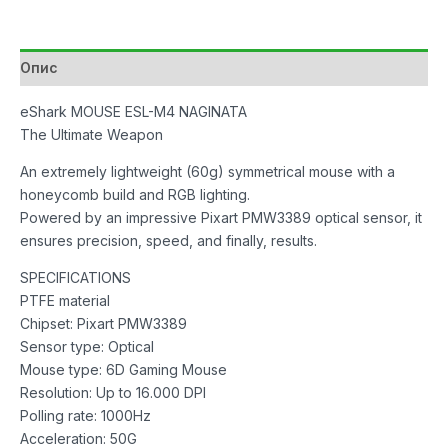
DPI
RGB
количина
Опис
eShark MOUSE ESL-M4 NAGINATA
The Ultimate Weapon
An extremely lightweight (60g) symmetrical mouse with a
honeycomb build and RGB lighting.
Powered by an impressive Pixart PMW3389 optical sensor, it
ensures precision, speed, and finally, results.
SPECIFICATIONS
PTFE material
Chipset: Pixart PMW3389
Sensor type: Optical
Mouse type: 6D Gaming Mouse
Resolution: Up to 16.000 DPI
Polling rate: 1000Hz
Acceleration: 50G