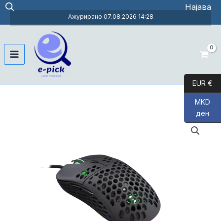
Skip
Најава
to
Ажурирано 07.08.2026 14:28
content
Main
Menu
EUR €
MKD
ден