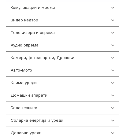
Комуникации и мрежа
454
Видео надзор
161
Телевизори и опрема
278
Аудио опрема
416
Камери, фотоапарати, Дронови
325
Авто-Мото
139
Клима уреди
138
Домашни апарати
370
Бела техника
202
Соларна енергија и уреди
7
Деловни уреди
85