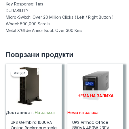
Key Response: 1 ms
DURABILITY
Micro-Switch: Over 20 Million Clicks ( Left / Right Button )
Wheel: 500,000 Scrolls
Metal X’Glide Armor Boot: Over 300 Kms
Поврзани продукти
Акција
Акција
НЕМА НА ЗАЛИХА
Достапност:
На залиха
Нема на залиха
UPS Gembird 1000VA
UPS Armac Office
Online Rackmountable
850VA 480W 230V,