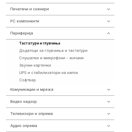
Печатачи и скенери
976
PC компоненти
1058
Периферија
1850
821
Тастатури и глувчиња
Додатоци за глувчиња и тастатури
149
Слушалки и микрофони - жичани
772
Звучни картички
1
UPS и стабилизатори на напон
97
Софтвер
10
Комуникации и мрежа
454
Видео надзор
163
Телевизори и опрема
278
Аудио опрема
416