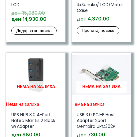
LCD
3xSchuko/ LCD/Metal
Case
Original
ден
15,980.00
price
Current
ден
4,370.00
ден
14,930.00
was:
price
Прочитај повеќе
Додај во кошница
ден 15,980.00.
is:
ден 14,930.00.
НЕМА НА ЗАЛИХА
НЕМА НА ЗАЛИХА
Нема на залиха
Нема на залиха
USB HUB 3.0 4-Port
USB 3.0 PCI-E Host
Natec Mantis 2 Black
Adapter 2port
w/Adapter
Gembird UPC302P
ден
980.00
ден
730.00