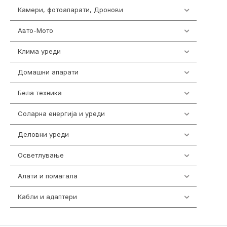
Камери, фотоапарати, Дронови
325
Авто-Мото
139
Клима уреди
137
Домашни апарати
370
Бела техника
202
Соларна енергија и уреди
7
Деловни уреди
85
Осветлување
36
Алати и помагала
55
Кабли и адаптери
392