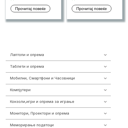
Прочитај повеќе
Прочитај повеќе
Лаптопи и опрема
703
Таблети и опрема
300
Мобилни, Смартфони и Часовници
961
Компјутери
218
Конзоли,игри и опрема за играње
1301
Монитори, Проектори и опрема
474
Меморирање податоци
540