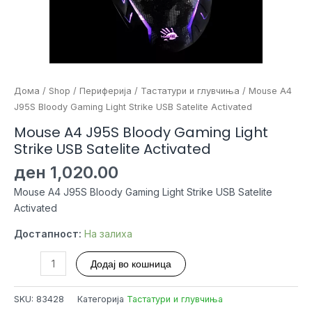
Дома
/
Shop
/
Периферија
/
Тастатури и глувчиња
/ Mouse A4
J95S Bloody Gaming Light Strike USB Satelite Activated
Mouse A4 J95S Bloody Gaming Light
Strike USB Satelite Activated
ден
1,020.00
Mouse A4 J95S Bloody Gaming Light Strike USB Satelite
Activated
Достапност:
На залиха
Mouse
Додај во кошница
A4
J95S
SKU:
83428
Категорија
Тастатури и глувчиња
Bloody