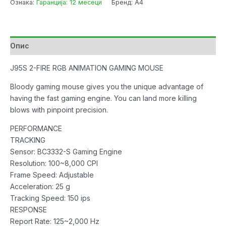
Ознака:
Гаранција: 12 месеци
Бренд: A4
Gaming
Light
Strike
USB
Опис
Satelite
Activated
J95S 2-FIRE RGB ANIMATION GAMING MOUSE
количина
Bloody gaming mouse gives you the unique advantage of
having the fast gaming engine. You can land more killing
blows with pinpoint precision.
PERFORMANCE
TRACKING
Sensor: BC3332-S Gaming Engine
Resolution: 100~8,000 CPI
Frame Speed: Adjustable
Acceleration: 25 g
Tracking Speed: 150 ips
RESPONSE
Report Rate: 125~2,000 Hz