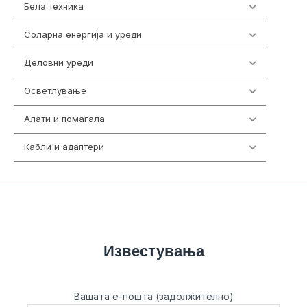
Бела техника
202
Соларна енергија и уреди
7
Деловни уреди
85
Осветлување
36
Алати и помагала
55
Кабли и адаптери
392
Известувања
Вашата е-пошта (задолжително)