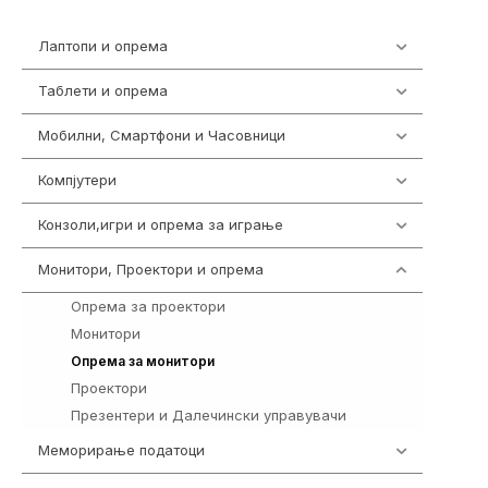
Лаптопи и опрема
703
Таблети и опрема
300
Мобилни, Смартфони и Часовници
977
Компјутери
218
Конзоли,игри и опрема за играње
1301
Монитори, Проектори и опрема
474
Опрема за проектори
9
Монитори
295
114
Опрема за монитори
Проектори
42
Презентери и Далечински управувачи
14
Меморирање податоци
540