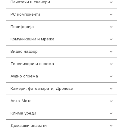
Печатачи и скенери
976
PC компоненти
1058
Периферија
1850
Комуникации и мрежа
454
Видео надзор
161
Телевизори и опрема
278
Аудио опрема
416
Камери, фотоапарати, Дронови
325
Авто-Мото
139
Клима уреди
138
Домашни апарати
370