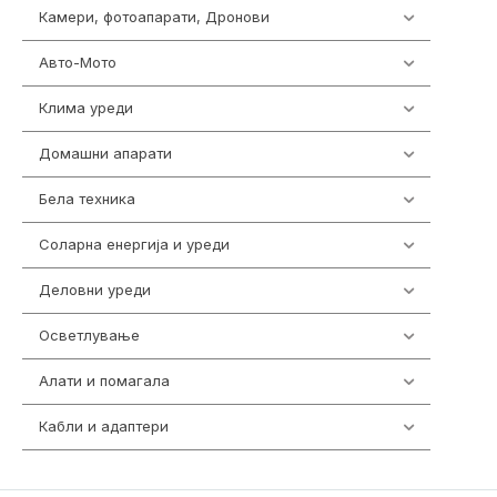
Камери, фотоапарати, Дронови
324
Авто-Мото
139
Клима уреди
138
Домашни апарати
370
Бела техника
202
Соларна енергија и уреди
7
Деловни уреди
85
Осветлување
36
Алати и помагала
55
Кабли и адаптери
392