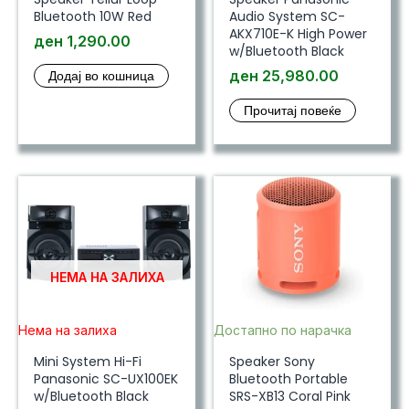
Bluetooth 10W Red
Audio System SC-
AKX710E-K High Power
ден
1,290.00
w/Bluetooth Black
Додај во кошница
ден
25,980.00
Прочитај повеќе
НЕМА НА ЗАЛИХА
Нема на залиха
Достапно по нарачка
Mini System Hi-Fi
Speaker Sony
Panasonic SC-UX100EK
Bluetooth Portable
w/Bluetooth Black
SRS-XB13 Coral Pink