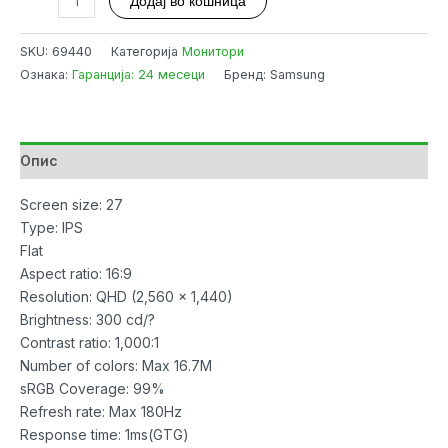
Додај во кошница
27"
Samsung
SKU:
69440
Категорија
Монитори
LS27FG502EUXEN
Ознака:
Гаранција: 24 месеци
Бренд: Samsung
Odyssey
G50F
IPS
180Hz,1ms,QHD,HDMI,DP,HDR10,FreeSync,Gsync,HAS
Опис
количина
Screen size: 27
Type: IPS
Flat
Aspect ratio: 16:9
Resolution: QHD (2,560 x 1,440)
Brightness: 300 cd/?
Contrast ratio: 1,000:1
Number of colors: Max 16.7M
sRGB Coverage: 99%
Refresh rate: Max 180Hz
Response time: 1ms(GTG)