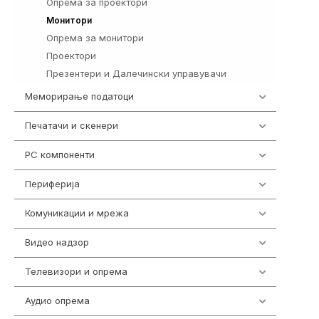
Опрема за проектори
9
295
Монитори
Опрема за монитори
114
Проектори
42
Презентери и Далечински управувачи
14
Меморирање податоци
537
Печатачи и скенери
976
PC компоненти
1058
Периферија
1850
Комуникации и мрежа
454
Видео надзор
162
Телевизори и опрема
278
Аудио опрема
414