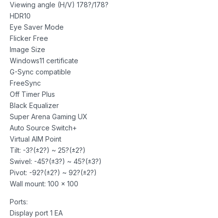
Viewing angle (H/V) 178?/178?
HDR10
Eye Saver Mode
Flicker Free
Image Size
Windows11 certificate
G-Sync compatible
FreeSync
Off Timer Plus
Black Equalizer
Super Arena Gaming UX
Auto Source Switch+
Virtual AIM Point
Tilt: -3?(±2?) ~ 25?(±2?)
Swivel: -45?(±3?) ~ 45?(±3?)
Pivot: -92?(±2?) ~ 92?(±2?)
Wall mount: 100 x 100
Ports:
Display port 1 EA