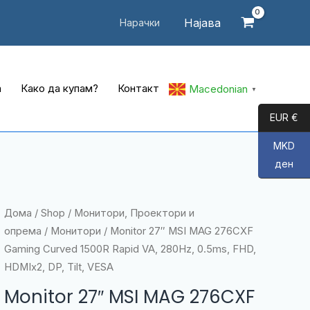
Најава
Нарачки
а
Како да купам?
Контакт
Macedonian
▼
EUR €
MKD
ден
Дома
/
Shop
/
Монитори, Проектори и
опрема
/
Монитори
/ Monitor 27″ MSI MAG 276CXF
Gaming Curved 1500R Rapid VA, 280Hz, 0.5ms, FHD,
HDMIx2, DP, Tilt, VESA
Monitor 27″ MSI MAG 276CXF