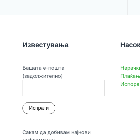
Известувања
Насок
Вашата е-пошта
Нарачк
(задолжително)
Плаќањ
Испора
Сакам да добивам најнови