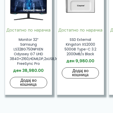
Достапно по нарачка
Достапно по нарачка
Д
Monitor 32″
SSD External
Samsung
Kingston XS2000
LS32BG750NPXEN
500GB Type-C 3.2
Odyssey G7 UHD
2000MB/s Black
3840×2160,HDMI,DP,2xUSB,1ms,165Hz,AMD
ден
9,980.00
FreeSync Pro
ден
38,980.00
Додај во
кошница
Додај во
кошница