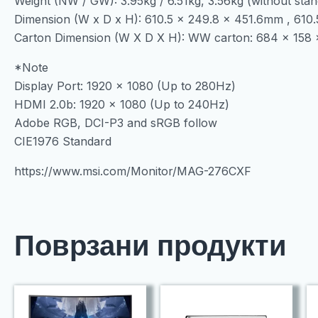
Weight (NW / GW): 3.95kg / 6.51kg, 3.56kg (without stan
Dimension (W x D x H): 610.5 x 249.8 x 451.6mm , 610.
Carton Dimension (W X D X H): WW carton: 684 x 158
*Note
Display Port: 1920 x 1080 (Up to 280Hz)
HDMI 2.0b: 1920 x 1080 (Up to 240Hz)
Adobe RGB, DCI-P3 and sRGB follow
CIE1976 Standard
https://www.msi.com/Monitor/MAG-276CXF
Поврзани продукти