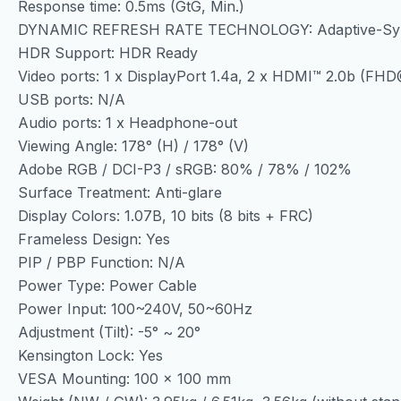
Response time: 0.5ms (GtG, Min.)
DYNAMIC REFRESH RATE TECHNOLOGY: Adaptive-Sy
HDR Support: HDR Ready
Video ports: 1 x DisplayPort 1.4a, 2 x HDMI™ 2.0b (F
USB ports: N/A
Audio ports: 1 x Headphone-out
Viewing Angle: 178° (H) / 178° (V)
Adobe RGB / DCI-P3 / sRGB: 80% / 78% / 102%
Surface Treatment: Anti-glare
Display Colors: 1.07B, 10 bits (8 bits + FRC)
Frameless Design: Yes
PIP / PBP Function: N/A
Power Type: Power Cable
Power Input: 100~240V, 50~60Hz
Adjustment (Tilt): -5° ~ 20°
Kensington Lock: Yes
VESA Mounting: 100 x 100 mm