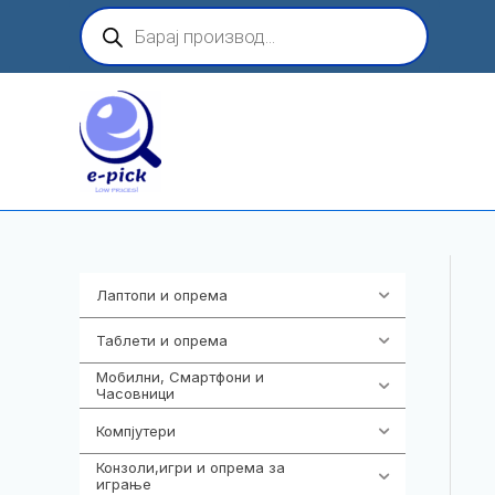
Skip
Products
search
to
content
Лаптопи и опрема
700
Таблети и опрема
317
Мобилни, Смартфони и
985
Часовници
Компјутери
224
Конзоли,игри и опрема за
1292
играње