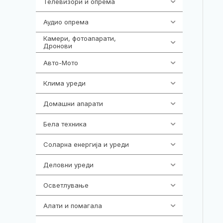
Телевизори и опрема
278
Аудио опрема
414
Камери, фотоапарати,
324
Дронови
Авто-Мото
139
Клима уреди
138
Домашни апарати
370
Бела техника
202
Соларна енергија и уреди
7
Деловни уреди
85
Осветлување
36
Алати и помагала
55