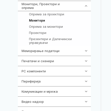
Монитори, Проектори и
474
опрема
Опрема за проектори
9
295
Монитори
Опрема за монитори
114
Проектори
42
Презентери и Далечински
14
управувачи
Меморирање податоци
537
Печатачи и скенери
976
PC компоненти
1058
Периферија
1850
Комуникации и мрежа
454
Видео надзор
162