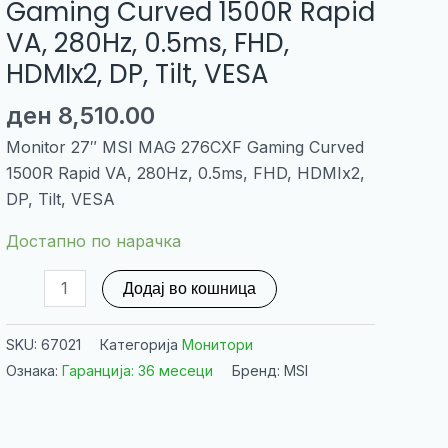
Gaming Curved 1500R Rapid
VA, 280Hz, 0.5ms, FHD,
HDMIx2, DP, Tilt, VESA
ден
8,510.00
Monitor 27″ MSI MAG 276CXF Gaming Curved
1500R Rapid VA, 280Hz, 0.5ms, FHD, HDMIx2,
DP, Tilt, VESA
Достапно по нарачка
Monitor
Додај во кошница
27"
MSI
SKU:
67021
Категорија
Монитори
MAG
Ознака:
Гаранција: 36 месеци
Бренд: MSI
276CXF
Gaming
Curved