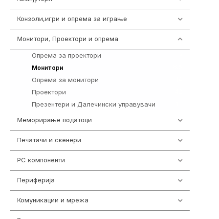
Конзоли,игри и опрема за играње
1292
Монитори, Проектори и опрема
474
Опрема за проектори
9
295
Монитори
Опрема за монитори
114
Проектори
42
Презентери и Далечински управувачи
14
Меморирање податоци
537
Печатачи и скенери
976
PC компоненти
1058
Периферија
1850
Комуникации и мрежа
454