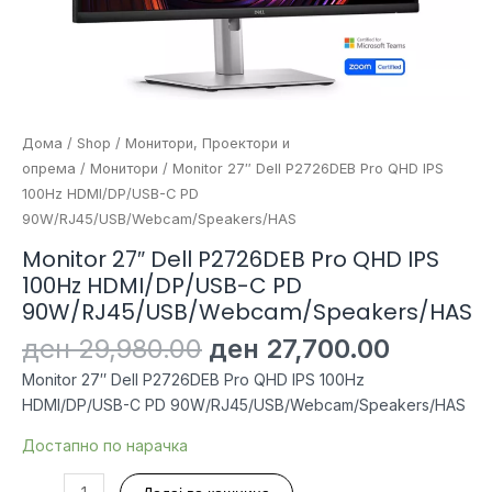
Дома
/
Shop
/
Монитори, Проектори и
опрема
/
Монитори
/ Monitor 27″ Dell P2726DEB Pro QHD IPS
100Hz HDMI/DP/USB-C PD
90W/RJ45/USB/Webcam/Speakers/HAS
Monitor 27″ Dell P2726DEB Pro QHD IPS
100Hz HDMI/DP/USB-C PD
90W/RJ45/USB/Webcam/Speakers/HAS
Original
Current
ден
29,980.00
ден
27,700.00
price
price
Monitor 27″ Dell P2726DEB Pro QHD IPS 100Hz
was:
is:
HDMI/DP/USB-C PD 90W/RJ45/USB/Webcam/Speakers/HAS
ден 29,980.00.
ден 27,
Достапно по нарачка
Monitor