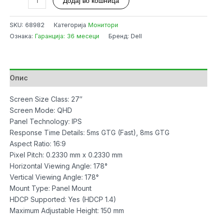
Додај во кошница
27"
Dell
SKU:
68982
Категорија
Монитори
P2726DEB
Ознака:
Гаранција: 36 месеци
Бренд: Dell
Pro
QHD
IPS
100Hz
Опис
HDMI/DP/USB-
C
Screen Size Class: 27″
PD
Screen Mode: QHD
90W/RJ45/USB/Webcam/Speakers/HAS
Panel Technology: IPS
количина
Response Time Details: 5ms GTG (Fast), 8ms GTG
Aspect Ratio: 16:9
Pixel Pitch: 0.2330 mm x 0.2330 mm
Horizontal Viewing Angle: 178°
Vertical Viewing Angle: 178°
Mount Type: Panel Mount
HDCP Supported: Yes (HDCP 1.4)
Maximum Adjustable Height: 150 mm