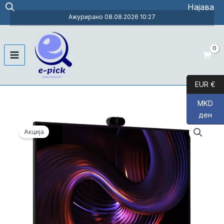
Skip
Најава
to
Ажурирано 08.08.2026 10:27
content
Main
Menu
EUR €
MKD
ден
Акција