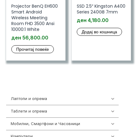
Projector BenQ EH600
SSD 2.5″ Kingston A400
Smart Android
Series 240GB 7mm
Wireless Meeting
ден
4,180.00
Room FHD 3500 Ansi
10000:1 White
Додај во кошница
ден
56,800.00
Прочитај повеќе
Лаптопи и опрема
700
Таблети и опрема
317
Мобилни, Смартфони и Часовници
985
Компјутери
224