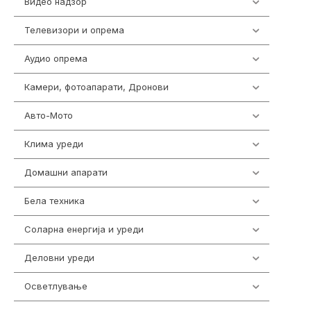
Видео надзор
162
Телевизори и опрема
278
Аудио опрема
414
Камери, фотоапарати, Дронови
324
Авто-Мото
139
Клима уреди
138
Домашни апарати
370
Бела техника
202
Соларна енергија и уреди
7
Деловни уреди
85
Осветлување
36