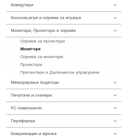
Компјутери
223
Конзоли,игри и опрема за играње
1292
Монитори, Проектори и опрема
474
Опрема за проектори
9
295
Монитори
Опрема за монитори
114
Проектори
42
Презентери и Далечински управувачи
14
Меморирање податоци
537
Печатачи и скенери
976
PC компоненти
1058
Периферија
1850
Комуникации и мрежа
454