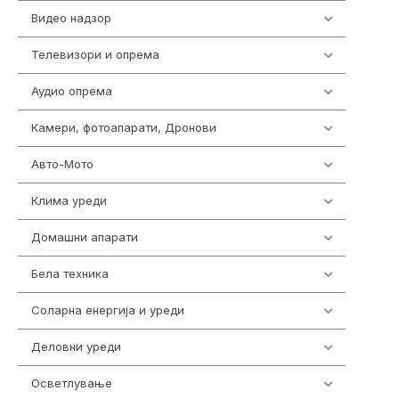
Видео надзор
162
Телевизори и опрема
278
Аудио опрема
414
Камери, фотоапарати, Дронови
324
Авто-Мото
139
Клима уреди
138
Домашни апарати
370
Бела техника
202
Соларна енергија и уреди
7
Деловни уреди
85
Осветлување
36