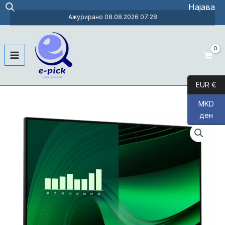
Skip
Најава
to
Ажурирано 08.08.2026 07:28
content
Main
Menu
EUR €
MKD
ден