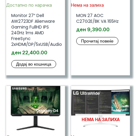
Достапно по нарачка
Нема на залиха
Monitor 27″ Dell
MON 27 AOC
AW2723DF Alienware
C27G2E/BK VA 165Hz
Gaming FullHD IPS
ден
9,390.00
240Hz 1ms AMD
FreeSync
Прочитај повеќе
2xHDMI/DP/5xUSB/Audio
ден
22,400.00
Додај во кошница
НЕМА НА ЗАЛИХА