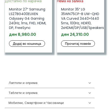
Достапно по нарачка
Нема на залиха
Monitor 27″ Samsung
Monitor 35″ LG
LS27BG400EUXEN
35WN75CP-B UW-QHD
Odyssey G4 Gaming
VA Curved 3440×1440
240Hz, 1ms, FHD, HDMI,
5ms, 100Hz, HDR10,
DP, FreeSync
2xHDMI/DP/USB/Speakers
ден
8,980.00
ден
24,310.00
Додај во кошница
Прочитај повеќе
Лаптопи и опрема
700
Таблети и опрема
317
Мобилни, Смартфони и Часовници
985