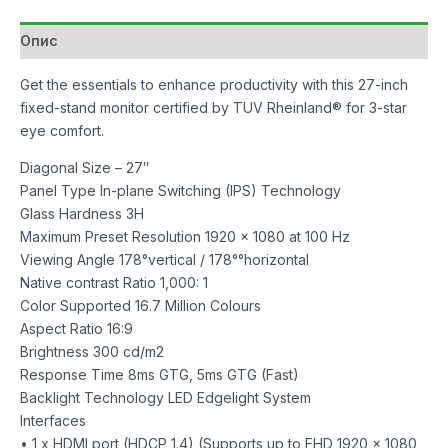
Опис
Get the essentials to enhance productivity with this 27-inch
fixed-stand monitor certified by TUV Rheinland® for 3-star
eye comfort.
Diagonal Size – 27″
Panel Type In-plane Switching (IPS) Technology
Glass Hardness 3H
Maximum Preset Resolution 1920 x 1080 at 100 Hz
Viewing Angle 178°vertical / 178°°horizontal
Native contrast Ratio 1,000: 1
Color Supported 16.7 Million Colours
Aspect Ratio 16:9
Brightness 300 cd/m2
Response Time 8ms GTG, 5ms GTG (Fast)
Backlight Technology LED Edgelight System
Interfaces
• 1 x HDMI port (HDCP 1.4) (Supports up to FHD 1920 x 1080,