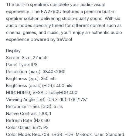
The built-in speakers complete your audio-visual
experience. The EW2790U features a premium built-in
speaker solution delivering studio-quality sound. With six
audio modes specially tuned for different content such as
cinema, games, and music, you’ll enjoy an authentic audio
experience powered by treVolo!
Display
Screen Size: 27 inch
Panel Type: IPS
Resolution (max.): 3840×2160
Brightness (typ.): 350 nits
Brightness (peak)(HDR): 400 nits
HDR: HDR10, VESA DisplayHDR 400
Viewing Angle (L/R) (CR>=10): 178°/178°
Response Times (GtG): 5 ms
Native Contrast: 1000:1
Refresh Rate (Hz): 60
Color Gamut: 95% P3
Color Mode: Rec.709, sRGB, HDR, M-Book, User, Standard,