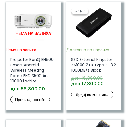
Акција
Акција
НЕМА НА ЗАЛИХА
Нема на залиха
Достапно по нарачка
Projector BenQ EH600
SSD External Kingston
Smart Android
XS1000 2TB Type-C 3.2
Wireless Meeting
1000MB/s Black
Room FHD 3500 Ansi
Original
ден
18,980.00
10000:1 White
price
Current
ден
17,800.00
ден
56,800.00
was:
price
Додај во кошница
ден 18,980
is:
Прочитај повеќе
ден 17,80