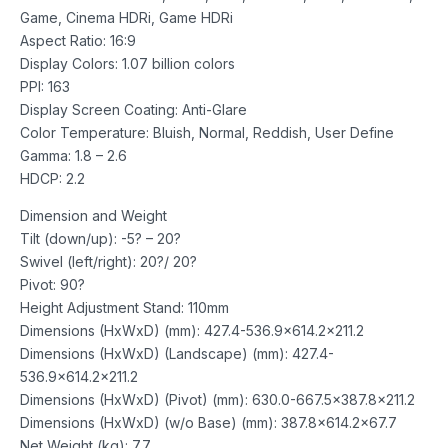
Game, Cinema HDRi, Game HDRi
Aspect Ratio: 16:9
Display Colors: 1.07 billion colors
PPI: 163
Display Screen Coating: Anti-Glare
Color Temperature: Bluish, Normal, Reddish, User Define
Gamma: 1.8 – 2.6
HDCP: 2.2
Dimension and Weight
Tilt (down/up): -5? – 20?
Swivel (left/right): 20?/ 20?
Pivot: 90?
Height Adjustment Stand: 110mm
Dimensions (HxWxD) (mm): 427.4-536.9×614.2×211.2
Dimensions (HxWxD) (Landscape) (mm): 427.4-
536.9×614.2×211.2
Dimensions (HxWxD) (Pivot) (mm): 630.0-667.5×387.8×211.2
Dimensions (HxWxD) (w/o Base) (mm): 387.8×614.2×67.7
Net Weight (kg): 7.7