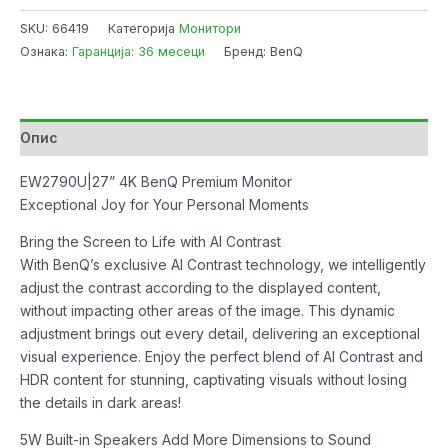
BenQ
SKU:
66419
Категорија
Монитори
EW2790U
Ознака:
Гаранција: 36 месеци
Бренд: BenQ
Premium
IPS
4K
3840x2160,
Опис
HDMIx3,
USB,
EW2790U|27” 4K BenQ Premium Monitor
USB-
Exceptional Joy for Your Personal Moments
C,
Bring the Screen to Life with AI Contrast
PD
With BenQ’s exclusive AI Contrast technology, we intelligently
65W,
adjust the contrast according to the displayed content,
Speakers,
without impacting other areas of the image. This dynamic
White
adjustment brings out every detail, delivering an exceptional
количина
visual experience. Enjoy the perfect blend of AI Contrast and
HDR content for stunning, captivating visuals without losing
the details in dark areas!
5W Built-in Speakers Add More Dimensions to Sound