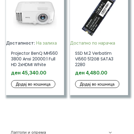
Достапност:
На залиха
Достапно по нарачка
Projector BenQ MH560
SSD M.2 Verbatim
3800 Ansi 20000:1 Full
Vi560 512GB SATA3
HD 2xHDMI White
2280
ден
45,340.00
ден
4,480.00
Додај во кошница
Додај во кошница
Лаптопи и опрема
700