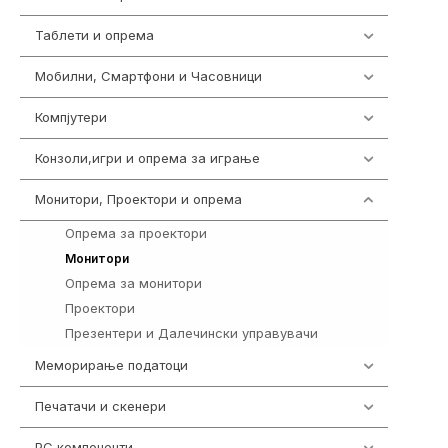
Таблети и опрема
317
Мобилни, Смартфони и Часовници
985
Компјутери
224
Конзоли,игри и опрема за играње
1292
Монитори, Проектори и опрема
474
Опрема за проектори
9
295
Монитори
Опрема за монитори
114
Проектори
42
Презентери и Далечински управувачи
14
Меморирање податоци
537
Печатачи и скенери
976
PC компоненти
1058