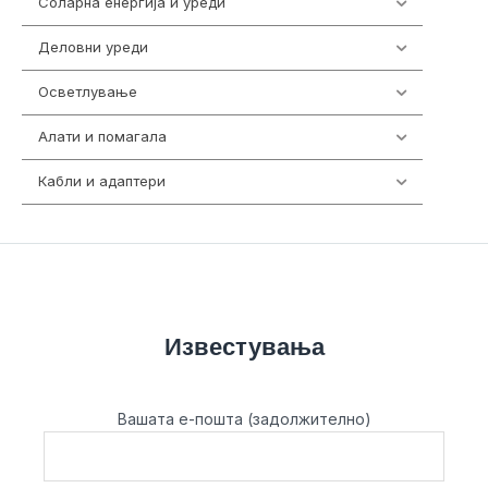
Соларна енергија и уреди
7
Деловни уреди
85
Осветлување
36
Алати и помагала
55
Кабли и адаптери
392
Известувања
Вашата е-пошта (задолжително)