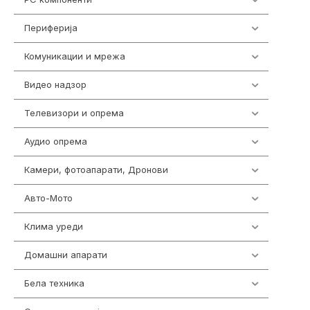
Периферија
1850
Комуникации и мрежа
454
Видео надзор
162
Телевизори и опрема
278
Аудио опрема
414
Камери, фотоапарати, Дронови
324
Авто-Мото
139
Клима уреди
138
Домашни апарати
370
Бела техника
202