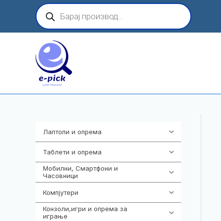
Skip
Products
search
to
content
Лаптопи и опрема
703
Таблети и опрема
300
Мобилни, Смартфони и
977
Часовници
Компјутери
218
Конзоли,игри и опрема за
1301
играње