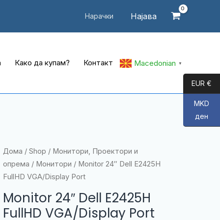
Најава
Нарачки
а
Како да купам?
Контакт
Macedonian
▼
EUR €
MKD
ден
Дома
/
Shop
/
Монитори, Проектори и
опрема
/
Монитори
/ Monitor 24″ Dell E2425H
FullHD VGA/Display Port
Monitor 24″ Dell E2425H
FullHD VGA/Display Port