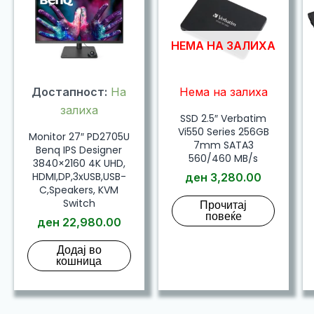
НЕМА НА ЗАЛИХА
Достапност:
На
Нема на залиха
залиха
SSD 2.5″ Verbatim
Vi550 Series 256GB
Monitor 27″ PD2705U
7mm SATA3
Benq IPS Designer
560/460 MB/s
3840×2160 4K UHD,
HDMI,DP,3xUSB,USB-
ден
3,280.00
C,Speakers, KVM
Switch
Прочитај
повеќе
ден
22,980.00
Додај во
кошница