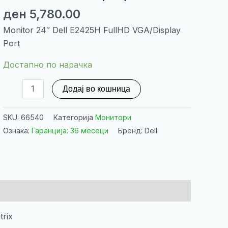
ден
5,780.00
Monitor 24″ Dell E2425H FullHD VGA/Display
Port
Достапно по нарачка
Monitor
Додај во кошница
24"
Dell
SKU:
66540
Категорија
Монитори
E2425H
Ознака:
Гаранција: 36 месеци
Бренд: Dell
FullHD
VGA/Display
Port
количина
trix