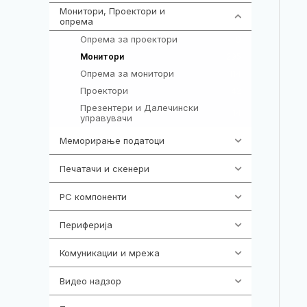
Монитори, Проектори и
474
опрема
Опрема за проектори
9
295
Монитори
Опрема за монитори
114
Проектори
42
Презентери и Далечински
14
управувачи
Меморирање податоци
540
Печатачи и скенери
976
PC компоненти
1058
Периферија
1850
Комуникации и мрежа
454
Видео надзор
161