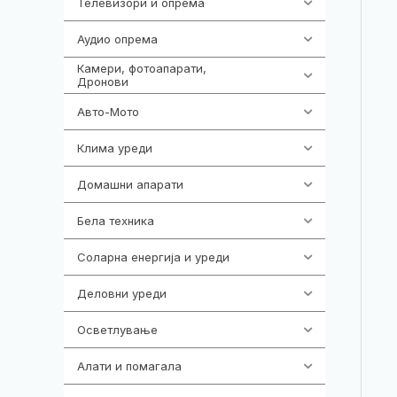
Телевизори и опрема
278
Аудио опрема
416
Камери, фотоапарати,
325
Дронови
Авто-Мото
139
Клима уреди
138
Домашни апарати
370
Бела техника
202
Соларна енергија и уреди
7
Деловни уреди
85
Осветлување
36
Алати и помагала
55