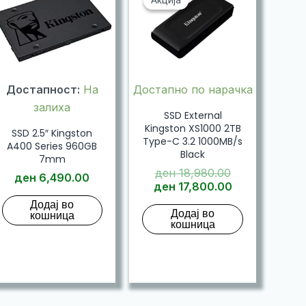
Акција
Акција
Достапност:
На
Достапно по нарачка
залиха
SSD External
Kingston XS1000 2TB
SSD 2.5″ Kingston
Type-C 3.2 1000MB/s
A400 Series 960GB
Black
7mm
Original
ден
18,980.00
ден
6,490.00
price
Current
ден
17,800.00
was:
price
Додај во
Додај во
ден 18,980.0
is:
кошница
кошница
ден 17,800.0