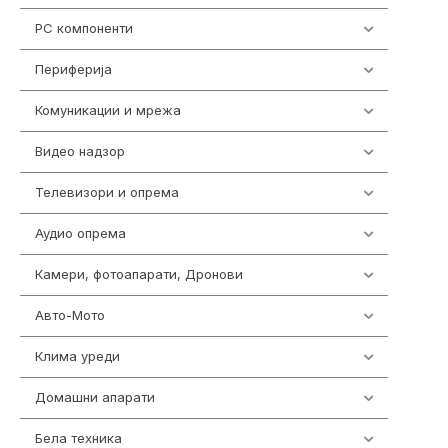
PC компоненти
1058
Периферија
1850
Комуникации и мрежа
454
Видео надзор
161
Телевизори и опрема
278
Аудио опрема
416
Камери, фотоапарати, Дронови
325
Авто-Мото
139
Клима уреди
138
Домашни апарати
370
Бела техника
202