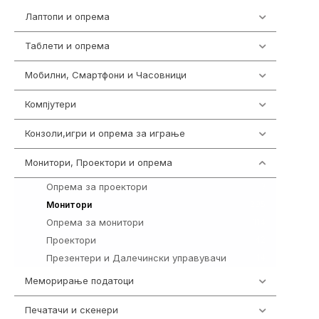
Лаптопи и опрема
703
Таблети и опрема
300
Мобилни, Смартфони и Часовници
977
Компјутери
218
Конзоли,игри и опрема за играње
1301
Монитори, Проектори и опрема
474
Опрема за проектори
9
295
Монитори
Опрема за монитори
114
Проектори
42
Презентери и Далечински управувачи
14
Меморирање податоци
540
Печатачи и скенери
976