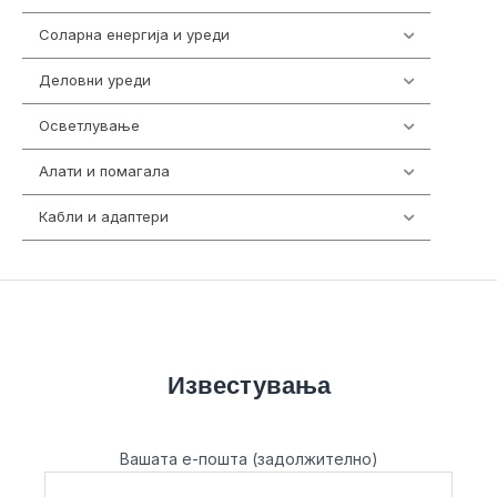
Соларна енергија и уреди
7
Деловни уреди
85
Осветлување
36
Алати и помагала
55
Кабли и адаптери
392
Известувања
Вашата е-пошта (задолжително)