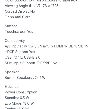
Color Support 16.7 Million Colors (6-Bit+FRC)
Viewing Angle (H x V) 178 x 178°
Curved Display No
Finish Anti-Glare
Surface
Touchscreen Yes
Connectivity
A/V Inputs : 1x 1/8″ / 3.5 mm; 1x HDMI; 1x DE-15/DB-15
HDCP Support Yes
USB I/O : 1x USB-B 2.0
Multi-Input Support (PIP/PBP) No
Speaker
Built-In Speakers : 2x 1 W
Electrical
Power Consumption
Standby: 0.5 W
Eco Mode: 18.6 W
Typical: 21.9 W