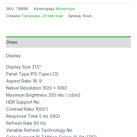
ASUS
SKU:
78899
Категорија
Монитори
VT229H
Ознака:
Гаранција: 24 месеци
Бренд: Asus
21.5"
1080P
16:9
Multi-
Опис
Touch
IPS
Display
Monitor,
Display Size 21.5″
HDMI,
Panel Type IPS-Type LCD
VGA,
Aspect Ratio 16: 9
Black
Native Resolution 1920 x 1080
количина
Maximum Brightness 250 nits / cd/m2
HDR Support No
Contrast Ratio 1000:1
Response Time 5 ms (GtG)
Refresh Rate 60 Hz
Variable Refresh Technology No