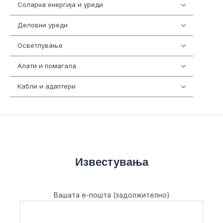
Соларна енергија и уреди
7
Деловни уреди
85
Осветлување
36
Алати и помагала
55
Кабли и адаптери
392
Известувања
Вашата е-пошта (задолжително)