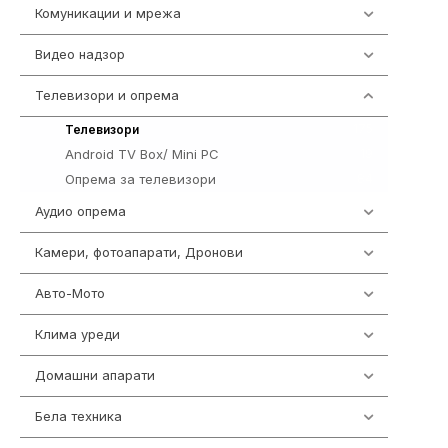
Комуникации и мрежа
454
Видео надзор
162
Телевизори и опрема
278
175
Телевизори
Android TV Box/ Mini PC
19
Опрема за телевизори
84
Аудио опрема
414
Камери, фотоапарати, Дронови
324
Авто-Мото
139
Клима уреди
138
Домашни апарати
370
Бела техника
202