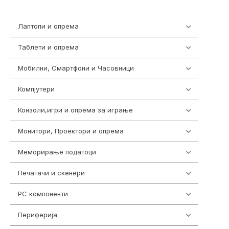
Лаптопи и опрема
700
Таблети и опрема
317
Мобилни, Смартфони и Часовници
985
Компјутери
224
Конзоли,игри и опрема за играње
1292
Монитори, Проектори и опрема
474
Меморирање податоци
537
Печатачи и скенери
976
PC компоненти
1058
Периферија
1850