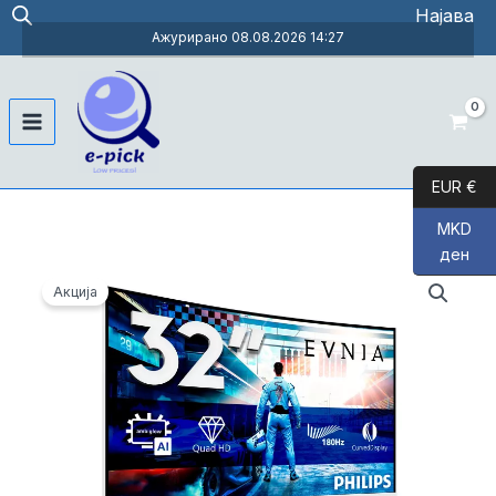
Skip
Најава
to
Ажурирано 08.08.2026 14:27
content
Main
Menu
EUR €
MKD
ден
Акција