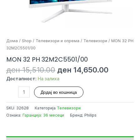
Дома
/
Shop
/
Телевизори и опрема
/
Телевизори
/ MON 32 PH
32M2C5501/00
MON 32 PH 32M2C5501/00
Original
Current
ден
15,510.00
ден
14,650.00
price
price
Достапност:
На залиха
was:
is:
ден 15,510.00.
ден 14,6
MON
Додај во кошница
32
PH
SKU:
32628
Категорија
Телевизори
32M2C5501/00
Ознака:
Гаранција: 36 месеци
Бренд: Philips
количина