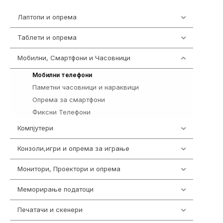
Лаптопи и опрема
700
Таблети и опрема
317
Мобилни, Смартфони и Часовници
985
258
Мобилни телефони
Паметни часовници и нараквици
360
Опрема за смартфони
327
Фиксни Телефони
40
Компјутери
224
Конзоли,игри и опрема за играње
1292
Монитори, Проектори и опрема
474
Меморирање податоци
537
Печатачи и скенери
976