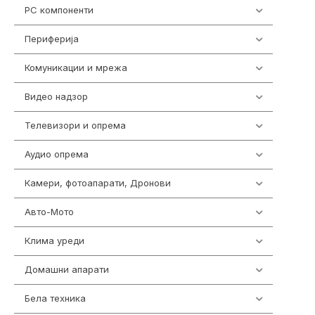
PC компоненти
1058
Периферија
1850
Комуникации и мрежа
454
Видео надзор
162
Телевизори и опрема
278
Аудио опрема
414
Камери, фотоапарати, Дронови
324
Авто-Мото
139
Клима уреди
138
Домашни апарати
370
Бела техника
202