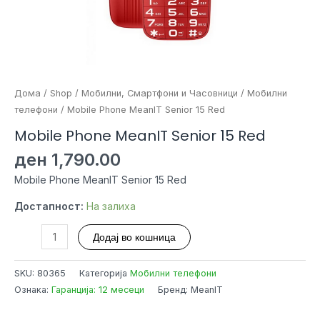
Дома
/
Shop
/
Мобилни, Смартфони и Часовници
/
Мобилни
телефони
/ Mobile Phone MeanIT Senior 15 Red
Mobile Phone MeanIT Senior 15 Red
ден
1,790.00
Mobile Phone MeanIT Senior 15 Red
Достапност:
На залиха
Mobile
Додај во кошница
Phone
MeanIT
SKU:
80365
Категорија
Мобилни телефони
Senior
Ознака:
Гаранција: 12 месеци
Бренд: MeanIT
15
Red