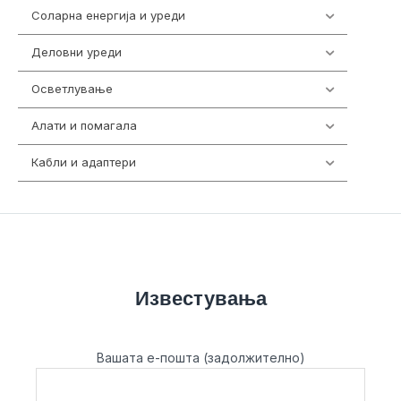
Соларна енергија и уреди
7
Деловни уреди
85
Осветлување
36
Алати и помагала
55
Кабли и адаптери
392
Известувања
Вашата е-пошта (задолжително)