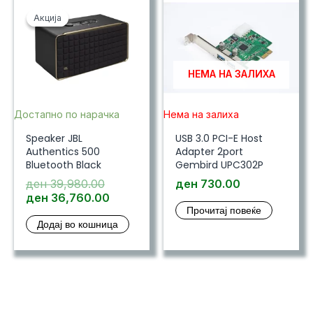
Акција
Акција
НЕМА НА ЗАЛИХА
Достапно по нарачка
Нема на залиха
Speaker JBL
USB 3.0 PCI-E Host
Authentics 500
Adapter 2port
Bluetooth Black
Gembird UPC302P
Original
ден
39,980.00
ден
730.00
price
Current
ден
36,760.00
Прочитај повеќе
was:
price
Додај во кошница
ден 39,980.00.
is:
ден 36,760.00.