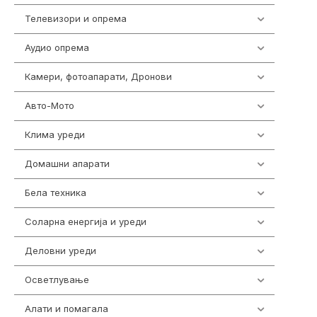
Телевизори и опрема
278
Аудио опрема
414
Камери, фотоапарати, Дронови
324
Авто-Мото
139
Клима уреди
138
Домашни апарати
370
Бела техника
202
Соларна енергија и уреди
7
Деловни уреди
85
Осветлување
36
Алати и помагала
55