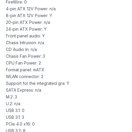
FireWire: 0
4-pin ATX 12V Power: n/a
8-pin ATX 12V Power: Y
20-pin ATX Power: n/a
24-pin ATX Power: Y
Front panel audio: Y
Chasis Intrusion: n/a
CD Audio In: n/a
Chasis Fan Power: 3
CPU Fan Power: 2
Format panel: mATX
WLAN connector: 2
Support for the integrated gra: Y
SATA Express: n/a
M.2: 3
U.2: n/a
USB 3.1: 0
USB 3.1: 3
PCIe 4.0 x16: 0
USB 3.2: 8