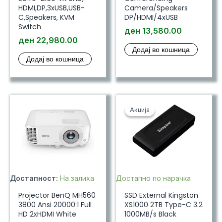
HDMI,DP,3xUSB,USB-
Camera/Speakers
C,Speakers, KVM
DP/HDMI/4xUSB
Switch
ден
13,580.00
ден
22,980.00
Додај во кошница
Додај во кошница
Акција
Акција
Достапност:
На залиха
Достапно по нарачка
Projector BenQ MH560
SSD External Kingston
3800 Ansi 20000:1 Full
XS1000 2TB Type-C 3.2
HD 2xHDMI White
1000MB/s Black