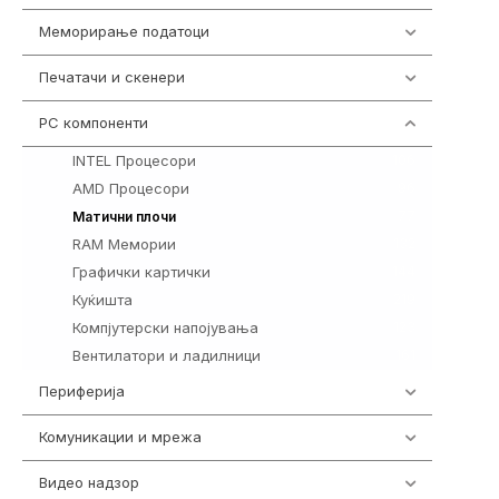
Меморирање податоци
537
Печатачи и скенери
976
PC компоненти
1058
INTEL Процесори
106
AMD Процесори
96
77
Матични плочи
RAM Мемории
132
Графички картички
144
Куќишта
219
Компјутерски напојувања
123
Вентилатори и ладилници
161
Периферија
1850
Комуникации и мрежа
454
Видео надзор
162