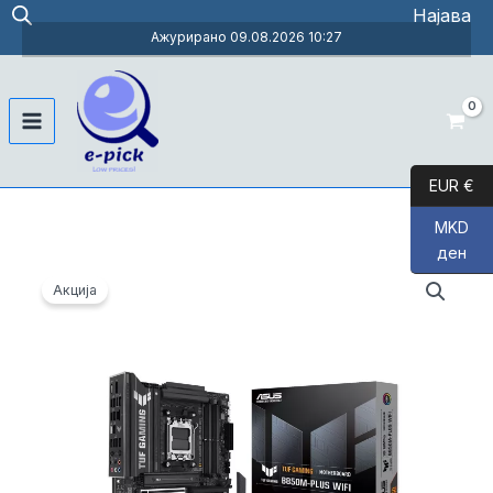
Skip
Најава
to
Ажурирано 09.08.2026 10:27
content
Main
Menu
EUR €
MKD
ден
Акција