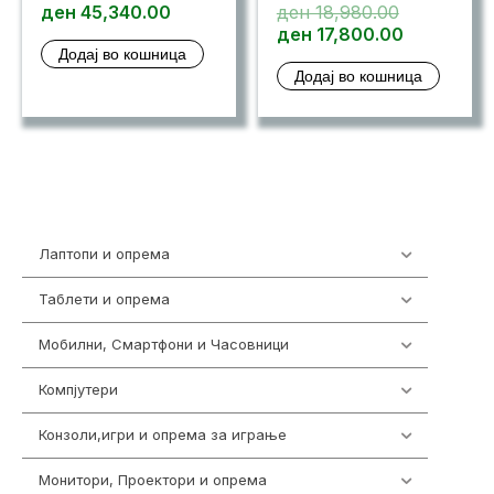
Original
ден
45,340.00
ден
18,980.00
price
Current
ден
17,800.00
Додај во кошница
was:
price
Додај во кошница
ден 18,980
is:
ден 17,80
Лаптопи и опрема
700
Таблети и опрема
317
Мобилни, Смартфони и Часовници
985
Компјутери
224
Конзоли,игри и опрема за играње
1292
Монитори, Проектори и опрема
474