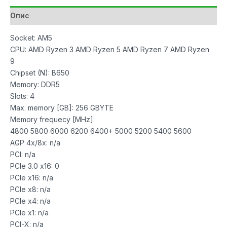
PLUS
WIFI
Опис
количина
Socket: AM5
CPU: AMD Ryzen 3 AMD Ryzen 5 AMD Ryzen 7 AMD Ryzen
9
Chipset (N): B650
Memory: DDR5
Slots: 4
Max. memory [GB]: 256 GBYTE
Memory frequecy [MHz]:
4800 5800 6000 6200 6400+ 5000 5200 5400 5600
AGP 4x/8x: n/a
PCI: n/a
PCIe 3.0 x16: 0
PCIe x16: n/a
PCIe x8: n/a
PCIe x4: n/a
PCIe x1: n/a
PCI-X: n/a