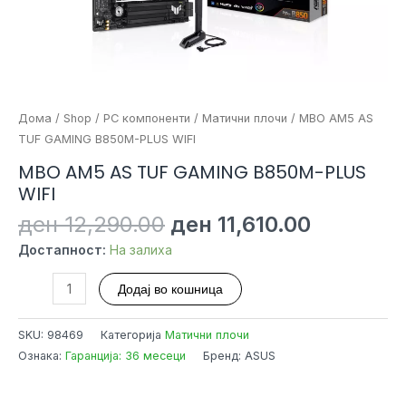
Дома
/
Shop
/
PC компоненти
/
Матични плочи
/ MBO AM5 AS
TUF GAMING B850M-PLUS WIFI
MBO AM5 AS TUF GAMING B850M-PLUS
WIFI
Original
Current
ден
12,290.00
ден
11,610.00
price
price
Достапност:
На залиха
was:
is:
ден 12,290.00.
ден 11,61
MBO
Додај во кошница
AM5
AS
SKU:
98469
Категорија
Матични плочи
TUF
Ознака:
Гаранција: 36 месеци
Бренд: ASUS
GAMING
B850M-