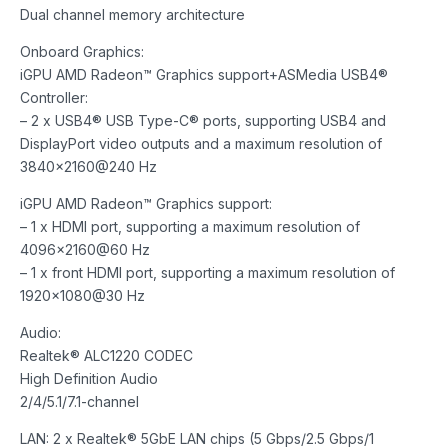
Dual channel memory architecture
Onboard Graphics:
iGPU AMD Radeon™ Graphics support+ASMedia USB4®
Controller:
– 2 x USB4® USB Type-C® ports, supporting USB4 and
DisplayPort video outputs and a maximum resolution of
3840×2160@240 Hz
iGPU AMD Radeon™ Graphics support:
– 1 x HDMI port, supporting a maximum resolution of
4096×2160@60 Hz
– 1 x front HDMI port, supporting a maximum resolution of
1920×1080@30 Hz
Audio:
Realtek® ALC1220 CODEC
High Definition Audio
2/4/5.1/7.1-channel
LAN: 2 x Realtek® 5GbE LAN chips (5 Gbps/2.5 Gbps/1