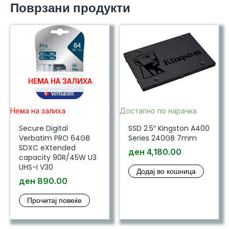
Поврзани продукти
НЕМА НА ЗАЛИХА
Нема на залиха
Достапно по нарачка
Secure Digital
SSD 2.5″ Kingston A400
Verbatim PRO 64GB
Series 240GB 7mm
SDXC eXtended
ден
4,180.00
capacity 90R/45W U3
UHS-I V30
Додај во кошница
ден
890.00
Прочитај повеќе