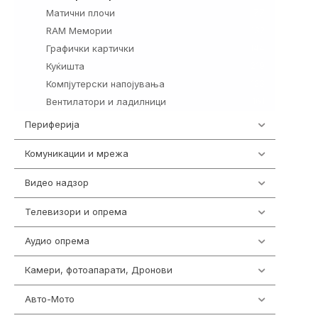
Матични плочи
77
RAM Мемории
132
Графички картички
144
Куќишта
219
Компјутерски напојувања
123
Вентилатори и ладилници
161
Периферија
1850
Комуникации и мрежа
454
Видео надзор
162
Телевизори и опрема
278
Аудио опрема
414
Камери, фотоапарати, Дронови
324
Авто-Мото
139