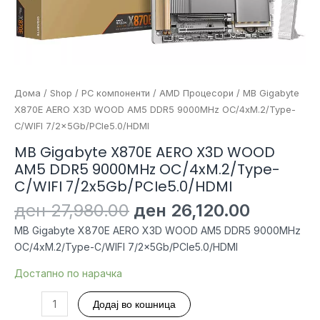
Дома
/
Shop
/
PC компоненти
/
AMD Процесори
/ MB Gigabyte
X870E AERO X3D WOOD AM5 DDR5 9000MHz OC/4xM.2/Type-
C/WIFI 7/2x5Gb/PCIe5.0/HDMI
MB Gigabyte X870E AERO X3D WOOD
AM5 DDR5 9000MHz OC/4xM.2/Type-
C/WIFI 7/2x5Gb/PCIe5.0/HDMI
Original
Current
ден
27,980.00
ден
26,120.00
price
price
MB Gigabyte X870E AERO X3D WOOD AM5 DDR5 9000MHz
was:
is:
OC/4xM.2/Type-C/WIFI 7/2x5Gb/PCIe5.0/HDMI
ден 27,980.00.
ден 26,1
Достапно по нарачка
MB
Додај во кошница
Gigabyte