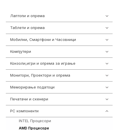
Лаптопи и опрема
700
Таблети и опрема
317
Мобилни, Смартфони и Часовници
985
Компјутери
224
Конзоли,игри и опрема за играње
1292
Монитори, Проектори и опрема
474
Меморирање податоци
537
Печатачи и скенери
976
PC компоненти
1058
INTEL Процесори
106
96
AMD Процесори