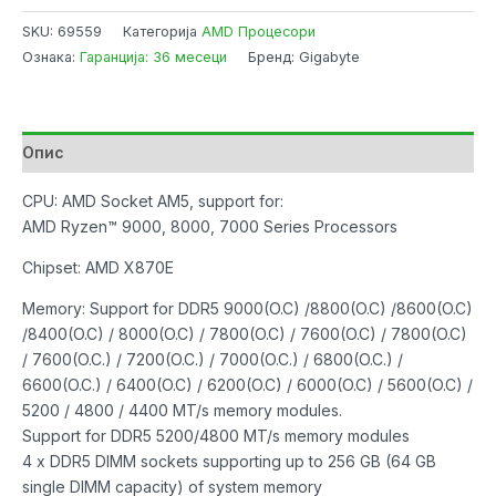
X870E
SKU:
69559
Категорија
AMD Процесори
AERO
Ознака:
Гаранција: 36 месеци
Бренд: Gigabyte
X3D
WOOD
AM5
DDR5
Опис
9000MHz
OC/4xM.2/Type-
CPU: AMD Socket AM5, support for:
C/WIFI
AMD Ryzen™ 9000, 8000, 7000 Series Processors
7/2x5Gb/PCIe5.0/HDMI
Chipset: AMD X870E
количина
Memory: Support for DDR5 9000(O.C) /8800(O.C) /8600(O.C)
/8400(O.C) / 8000(O.C) / 7800(O.C) / 7600(O.C) / 7800(O.C)
/ 7600(O.C.) / 7200(O.C.) / 7000(O.C.) / 6800(O.C.) /
6600(O.C.) / 6400(O.C) / 6200(O.C) / 6000(O.C) / 5600(O.C) /
5200 / 4800 / 4400 MT/s memory modules.
Support for DDR5 5200/4800 MT/s memory modules
4 x DDR5 DIMM sockets supporting up to 256 GB (64 GB
single DIMM capacity) of system memory