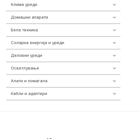
Клима уреди
138
Домашни апарати
370
Бела техника
202
Соларна енергија и уреди
7
Деловни уреди
85
Осветлување
36
Алати и помагала
55
Кабли и адаптери
392