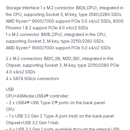
Storage Interface 1 x M.2 connector (M2A_CPU), integrated in
the CPU, supporting Socket 3, M key, type 2580/2280 SSDs:
AMD Ryzen™ 9000/7000 support PCIe 5.0 x4/x2 SSDs, 8000
Phoenix 1 & 2 support PCIe 4.0 x4/x2 SSDs
1 x M.2 connector (M2B_CPU), integrated in the CPU,
supporting Socket 3, M key, type 22110/2280 SSDs:
AMD Ryzen™ 9000/7000 support PCIe 5.0 x4/x2 SSDs
2 x M.2 connectors (M2C_SB, M2D_SB), integrated in the
Chipset, supporting Socket 3, M key, type 22110/2280 PCIe
4.0 x4/x2 SSDs
4 x SATA 6Gb/s connectors
USB
CPU+ASMedia USB4® controller:
– 2 x USB4® USB Type-C® ports on the back panel
CPU:
– 1 x USB 3.2 Gen 2 Type-A port (red) on the back panel
Chipset+USB 3.2 Gen 1 Hub:
– 4 x USB 3.2 Gen 1 ports available through the internal USB