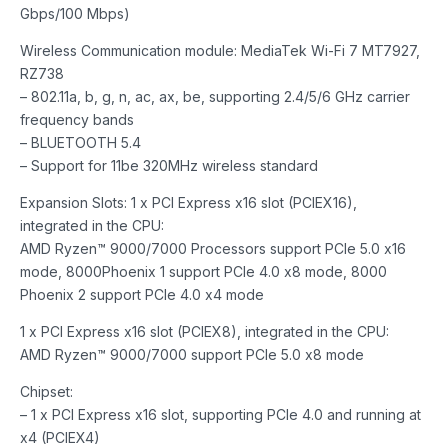
Gbps/100 Mbps)
Wireless Communication module: MediaTek Wi-Fi 7 MT7927,
RZ738
– 802.11a, b, g, n, ac, ax, be, supporting 2.4/5/6 GHz carrier
frequency bands
– BLUETOOTH 5.4
– Support for 11be 320MHz wireless standard
Expansion Slots: 1 x PCI Express x16 slot (PCIEX16),
integrated in the CPU:
AMD Ryzen™ 9000/7000 Processors support PCIe 5.0 x16
mode, 8000Phoenix 1 support PCIe 4.0 x8 mode, 8000
Phoenix 2 support PCIe 4.0 x4 mode
1 x PCI Express x16 slot (PCIEX8), integrated in the CPU:
AMD Ryzen™ 9000/7000 support PCIe 5.0 x8 mode
Chipset:
– 1 x PCI Express x16 slot, supporting PCIe 4.0 and running at
x4 (PCIEX4)